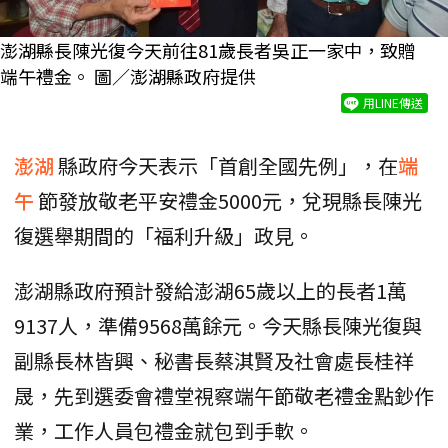
澎湖縣長陳光復今天前往81歲長者吳正一家中，致贈
端午禮金。 圖／澎湖縣政府提供
用LINE傳送
澎湖
縣政府今天表示「首創全國先例」，在
端
午
節發放敬老平安禮金5000元，兌現縣長陳光
復選舉期間的「福利升級」政見。
澎湖縣政府預計發給澎湖65歲以上的長者1萬
9137人，準備9568萬餘元。今天縣長陳光復與
副縣長林皆興、秘書長蔡淇賢及社會處長桂祥
晟，先到選委會禮堂視察端午節敬老禮金點鈔作
業，工作人員包禮金就包到手軟。