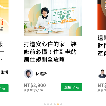
遺
報
打造安心住的家｜裝
財
一
修前必懂！住到老的
產
一
居住規劃全攻略
先
毒生活
林黛羚
NT$2,900
NT$
深度了解
了解
原價
NT$5,600
原價
N