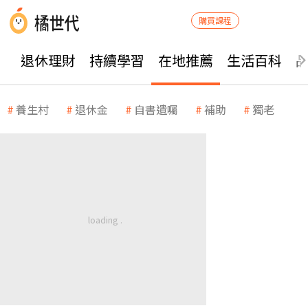
購買課程
退休理財
持續學習
在地推薦
生活百科
養生村
退休金
自書遺囑
補助
獨老