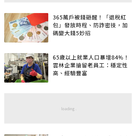
365萬戶被錢砸醒！「退稅紅
包」發放時程、防詐密技，加
碼變大錢5妙招
65歲以上就業人口暴增84%！
雲林企業搶留老員工：穩定性
高、經驗豐富