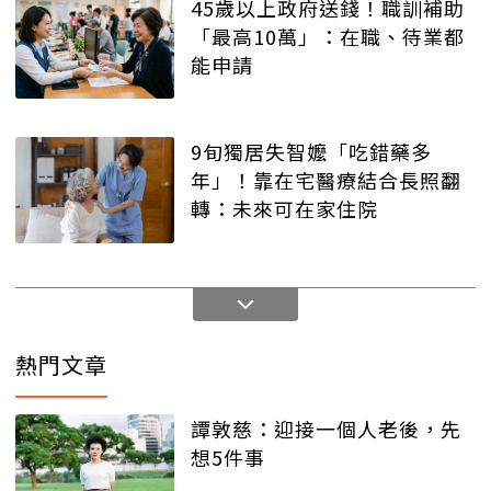
45歲以上政府送錢！職訓補助
「最高10萬」：在職、待業都
能申請
9旬獨居失智嬤「吃錯藥多
年」！靠在宅醫療結合長照翻
轉：未來可在家住院
熱門文章
譚敦慈：迎接一個人老後，先
想5件事