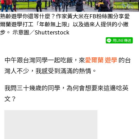
熟齡遊學你還等什麼？作家黃大米在FB粉絲團分享愛
爾蘭遊學打工「年齡無上限」以及過來人提供的小撇
步。 示意圖／Shutterstock
用LINE傳送
中午跟台灣同學一起吃飯，來
愛爾蘭
遊學
的台
灣人不少，我感受到滿滿的熱情。
我問三十幾歲的同學，為何會想要來這邊唸英
文？