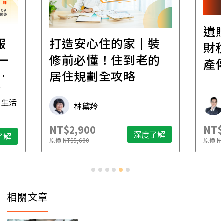
遺
報
打造安心住的家｜裝
財
一
修前必懂！住到老的
產
一
居住規劃全攻略
先
毒生活
林黛羚
NT$2,900
NT$
深度了解
了解
原價
NT$5,600
原價
N
相關文章