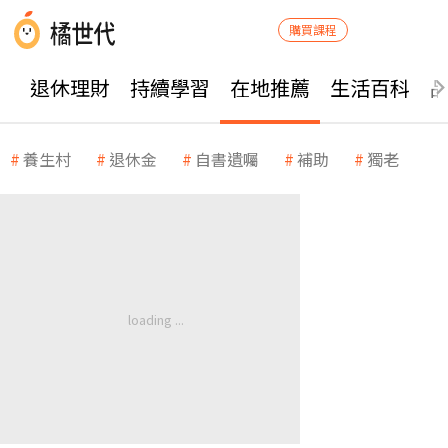
購買課程
退休理財
持續學習
在地推薦
生活百科
養生村
退休金
自書遺囑
補助
獨老