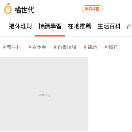
購買課程
退休理財
持續學習
在地推薦
生活百科
養生村
退休金
自書遺囑
補助
獨老