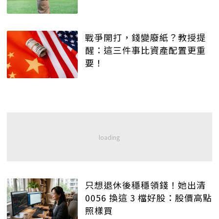
戰爭開打，錢變廢紙？教授提
醒：這三件事比資產配置更重
要！
只想退休後穩穩領錢！她出清
0056 換這 3 檔好股：股價高點
照樣買