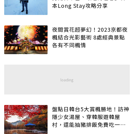
本Long Stay攻略分享
夜間賞花超夢幻！2023京都夜
楓結合光影藝術 8處經典景點
各有不同楓情
盤點日韓台5大賞楓勝地！訪神
隱少女湯屋、穿韓服遊韓屋
村，還能抽豬排飯免費吃一
年！