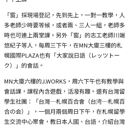
「窗」採現場登記，先到先上，一對一教學，人
多老師少時要等候，或者兩、三人一組，老師多
時也可連上兩堂課。另外「窗」的志工老師川端
悠紀子等人，每周三下午，在MN大廈三樓的札
幌國際PLAZA也有「大家說日語（レッツトー
ク）」的會話。
MN大廈六樓的J.WORKS，周六下午也有教學與
會話課，課程內含遊戲，活潑有趣。還有台灣留
學生社團：「台灣─札幌百合會（台湾─札幌百
合の会）」，一個月兩個周日下午，在札幌留學
生交流中心聚會，教日本人國、台語，介紹台灣