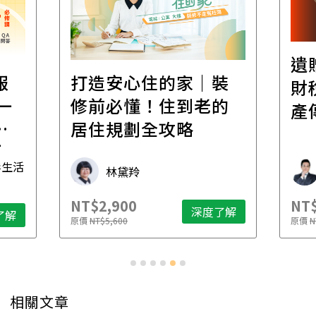
遺
報
打造安心住的家｜裝
財
一
修前必懂！住到老的
產
一
居住規劃全攻略
先
毒生活
林黛羚
NT$2,900
NT$
深度了解
了解
原價
NT$5,600
原價
N
相關文章