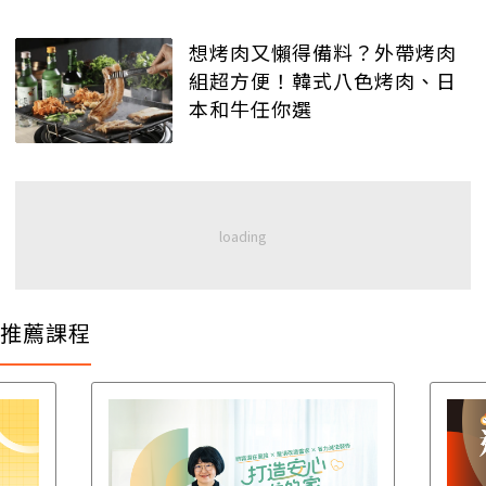
想烤肉又懶得備料？外帶烤肉
組超方便！韓式八色烤肉、日
本和牛任你選
推薦課程