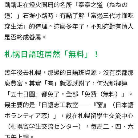
踽踽走在燈火闌珊的名所「寧寧之道（ねねの
道）」石塀小路時，有點了解「富過三代才懂吃
穿生活」的道理。這麼多年了，不知這對有情人
是否終成眷屬。
札幌日語班居然「無料」！
幾年後去札幌，那邊的日語班資源，沒有京都那
麼豐富。其實「有」就要感謝了，何況那裡連
「五十日圓」都免了，全部「免費（無料）」。
最主要的是「日語志工教室──『窗』（日本語
ボランティア窓）」，設在札幌留學生交流中心
（札幌留学生交流センター），每周二、四、六
下午上課。