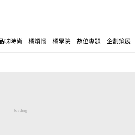
品味時尚
橘煩惱
橘學院
數位專題
企劃策展