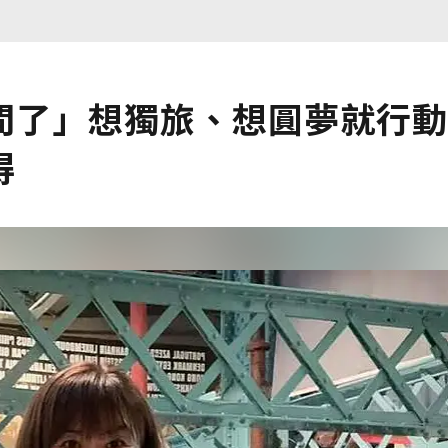
間了」想獨旅、想圓夢就行動
得