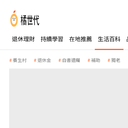
退休理財
持續學習
在地推薦
生活百科
養生村
退休金
自書遺囑
補助
獨老