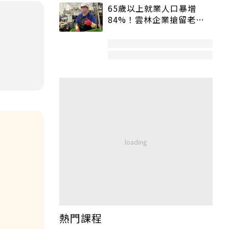
65歲以上就業人口暴增
84%！雲林企業搶留老員
工：穩定性高、經驗豐富
熱門課程