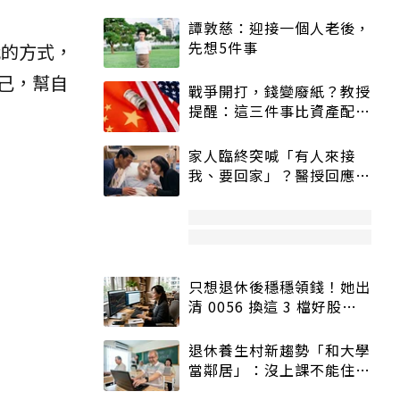
譚敦慈：迎接一個人老後，
先想5件事
我的方式，
己，幫自
戰爭開打，錢變廢紙？教授
提醒：這三件事比資產配置
更重要！
家人臨終突喊「有人來接
我、要回家」？醫授回應方
式快學：避免抱憾終生
只想退休後穩穩領錢！她出
清 0056 換這 3 檔好股：
股價高點照樣買
退休養生村新趨勢「和大學
當鄰居」：沒上課不能住、
宿舍變養老房