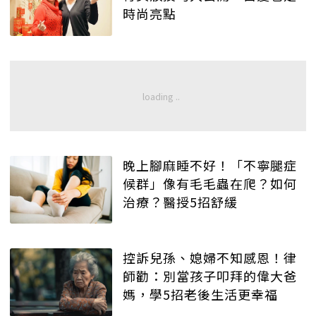
時尚亮點
晚上腳麻睡不好！「不寧腿症
候群」像有毛毛蟲在爬？如何
治療？醫授5招舒緩
控訴兒孫、媳婦不知感恩！律
師勸：別當孩子叩拜的偉大爸
媽，學5招老後生活更幸福