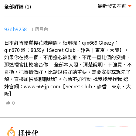
最新發表在前
全部評論 (
)
1
93db9258
1 個月內
日本靜香優質櫻花妹樂園，紙飛機：qin669 Gleezy：
qin670 瀨：8859y【Secret Club・静香｜東京・大阪】，
如果你在找一個，不用擔心被亂推、不用一直比價的安排，
那這裡會比較適合你。 全部本人照、清楚說明、不強買、不
亂換，把事情做好，比話說得好聽重要。需要安排或想先了
解，直接加帳號聊聊就好。心動不如行動 找我找我找我 選
妹官網：www.669jp.com【Secret Club・静香｜東京・大
阪】
0