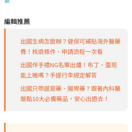
編輯推薦
出國生病怎麼辦？健保可補貼海外醫藥
費！核退條件、申請流程一次看
出國伴手禮NG名單出爐！布丁、蛋塔
能上機嗎？手提行李規定解答
出國只帶感冒藥、腸胃藥？跟著內科醫
盤點10大必備藥品，安心出遊去！