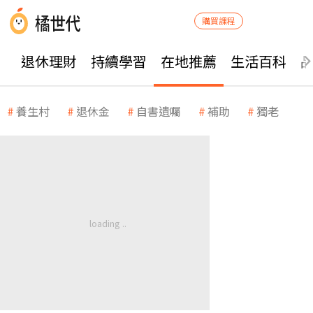
購買課程
退休理財
持續學習
在地推薦
生活百科
養生村
退休金
自書遺囑
補助
獨老