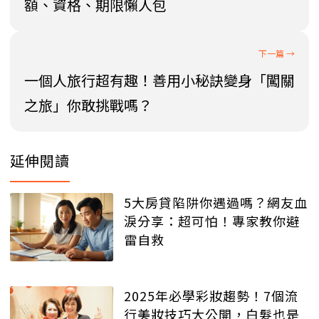
額、資格、期限懶人包
一個人旅行超有趣！善用小秘訣變身「闖關
之旅」你敢挑戰嗎？
延伸閱讀
5大房貸陷阱你遇過嗎？網友血
淚分享：超可怕！專家教你避
雷自救
2025年必學彩妝趨勢！7個流
行美妝技巧大公開，白髮也是