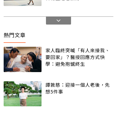
熱門文章
家人臨終突喊「有人來接我、
要回家」？醫授回應方式快
學：避免抱憾終生
譚敦慈：迎接一個人老後，先
想5件事