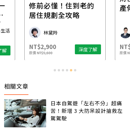
一
修前必懂！住到老的
產
一
居住規劃全攻略
先
毒生活
林黛羚
NT$2,900
NT$
深度了解
了解
原價
NT$5,600
原價
N
相關文章
日本自駕遊「左右不分」超痛
苦！新增 3 大防呆設計搶救左
駕駕駛