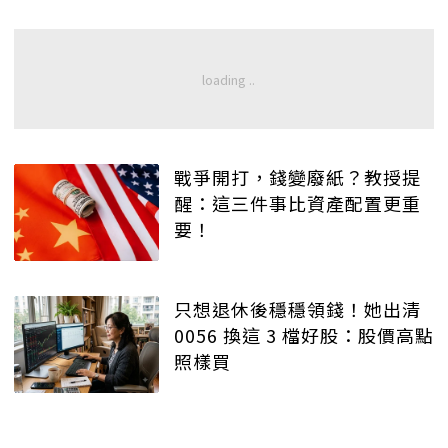
戰爭開打，錢變廢紙？教授提
醒：這三件事比資產配置更重
要！
只想退休後穩穩領錢！她出清
0056 換這 3 檔好股：股價高點
照樣買