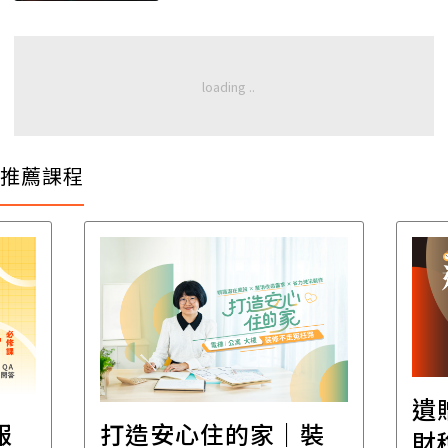
推薦課程
遺
報
打造安心住的家｜裝
財