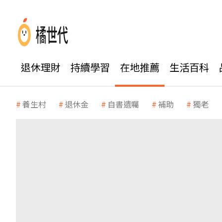
退休理財
持續學習
在地推薦
生活百科
養生村
退休金
自書遺囑
補助
獨老