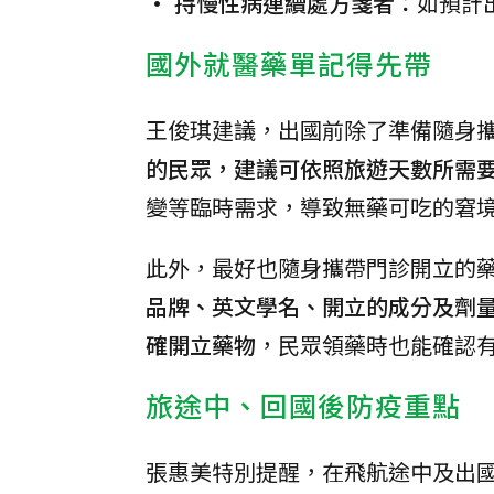
• 持慢性病連續處方箋者：
如預計
國外就醫藥單記得先帶
王俊琪建議，出國前除了準備隨身
的民眾，建議可依照旅遊天數所需
變等臨時需求，導致無藥可吃的窘
此外，最好也隨身攜帶門診開立的
品牌、英文學名、開立的成分及劑
確開立藥物
，民眾領藥時也能確認
旅途中、回國後防疫重點
張惠美特別提醒，在飛航途中及出