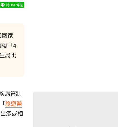
用LINE傳送
個國家
帶「4
生局也
疾病管制
「
旅遊醫
膚出疹或相