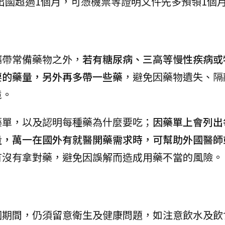
出國超過1個月，可憑機票等證明文件先多預領1個
攜帶常備藥物之外，
若有糖尿病、三高等慢性疾病或
要的藥量，另外再多帶一些藥
，避免因藥物遺失、隔
境。
藥單，以及認明每種藥為什麼要吃；
因藥單上會列出
量，萬一在國外有就醫開藥需求時，可幫助外國醫師
有沒有拿對藥，避免因誤解而造成用藥不當的風險。
國期間，仍須留意衛生及健康問題，如注意飲水及飲