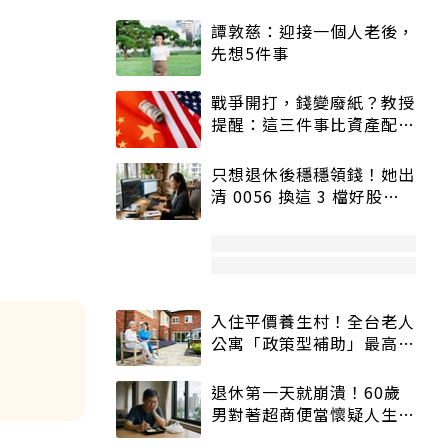
譚敦慈：迎接一個人老後，
先想5件事
戰爭開打，錢變廢紙？教授
提醒：這三件事比資產配置
更重要！
只想退休後穩穩領錢！她出
清 0056 換這 3 檔好股：
股價高點照樣買
入住平價養生村！全台老人
公寓「政策型補助」最高打
5折
退休第一天就崩潰！60歲
男對著超商便當懷疑人生
「一切好安靜」