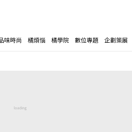
品味時尚
橘煩惱
橘學院
數位專題
企劃策展