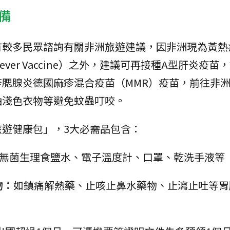
備
有較多民眾諮詢有關非洲旅遊建議，因非洲現為黃熱
Fever Vaccine）之外，建議可再接種A型肝炎疫苗
腮腺炎德國麻疹混合疫苗（MMR）疫苗，前往非
袖淺色衣物等避免蚊蟲叮咬。
遊健康包」，3大必需品包含：
、無菌生理食鹽水、電子溫度計、口罩、乾洗手液等
物：
如鎮痛解熱藥、止咳止鼻水藥物、止瀉止吐等胃