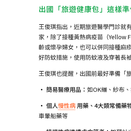
出國「旅遊健康包」這樣準
王俊琪指出，近期旅遊醫學門診就
家，除了接種黃熱病疫苗（Yellow 
齡或懷孕婦女，也可以併同接種麻疹
好防蚊措施，使用防蚊液及穿著長
王俊琪也提醒，出國前最好準備「旅
• 簡易醫療用品：
如OK繃、紗布
• 個人
慢性病
用藥、4大類常備藥
車暈船藥等