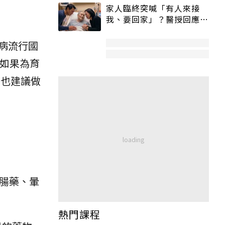
家人臨終突喊「有人來接
我、要回家」？醫授回應方
式快學：避免抱憾終生
病流行國
，如果為育
洲也建議做
腸藥、暈
熱門課程