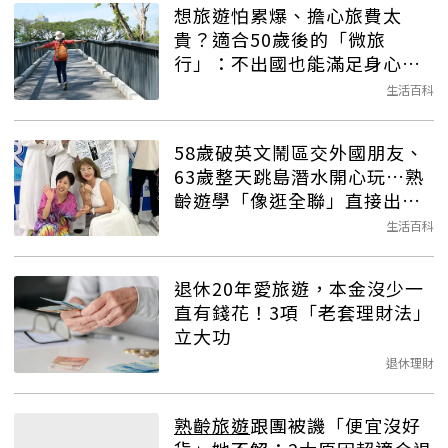
想旅遊怕累爆、擔心旅費太
貴？適合50歲後的「微旅
行」：不出國也能滿足身心健
康
生活百科
58歲破英文鬧區交外國朋友、
63歲整天跳島潛水開心玩…熟
齡遊學「像逛全聯」直接出發
吧！
生活百科
退休20年愛旅遊，本金沒少一
直有錢花！3項「老套理財法」
立大功
退休理財
熟齡旅遊
跟團被譏「便宜沒好