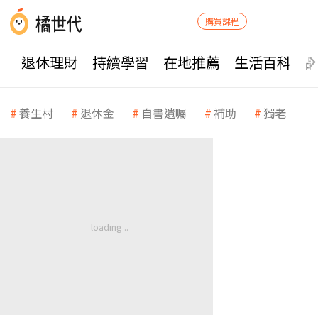
購買課程
退休理財
持續學習
在地推薦
生活百科
養生村
退休金
自書遺囑
補助
獨老