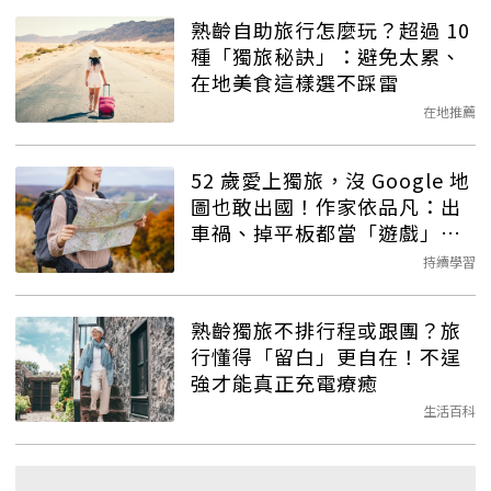
熟齡自助旅行怎麼玩？超過 10
種「獨旅秘訣」：避免太累、
在地美食這樣選不踩雷
在地推薦
52 歲愛上獨旅，沒 Google 地
圖也敢出國！作家依品凡：出
車禍、掉平板都當「遊戲」轉
念
持續學習
熟齡獨旅不排行程或跟團？旅
行懂得「留白」更自在！不逞
強才能真正充電療癒
生活百科