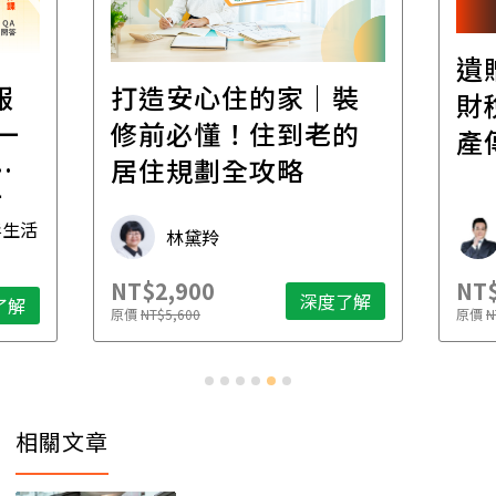
遺
報
打造安心住的家｜裝
財
一
修前必懂！住到老的
產
一
居住規劃全攻略
先
毒生活
林黛羚
NT$2,900
NT$
深度了解
了解
原價
NT$5,600
原價
N
相關文章