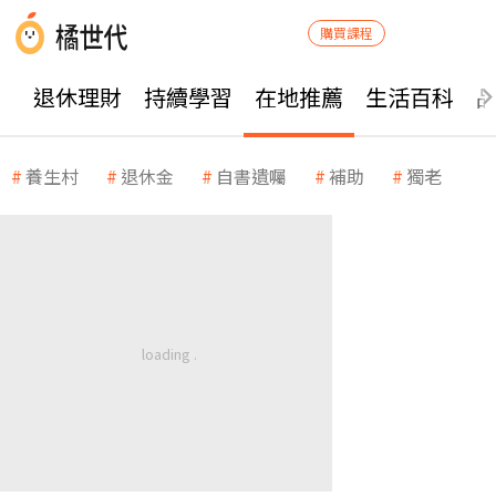
購買課程
退休理財
持續學習
在地推薦
生活百科
養生村
退休金
自書遺囑
補助
獨老