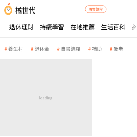
購買課程
退休理財
持續學習
在地推薦
生活百科
養生村
退休金
自書遺囑
補助
獨老