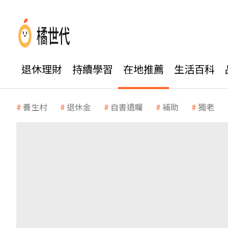
退休理財
持續學習
在地推薦
生活百科
養生村
退休金
自書遺囑
補助
獨老