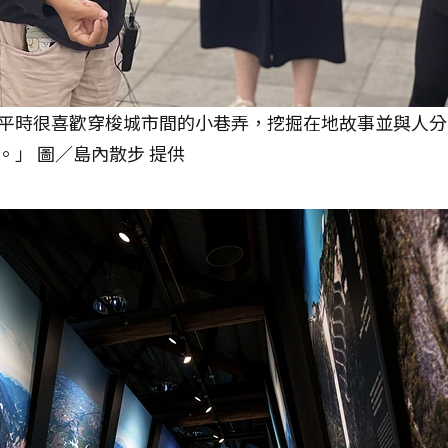
平時很喜歡穿梭城市間的小巷弄，挖掘在地故事並與人分
」 圖／島內散步 提供