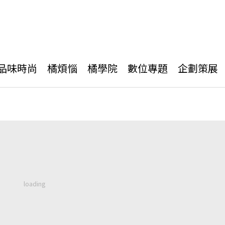
品味時尚
橘煩惱
橘學院
數位專題
企劃策展