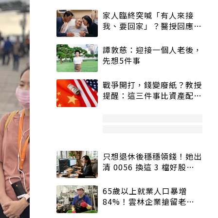
家人臨終突喊「有人來接
我、要回家」？醫授回應方
式快學：避免抱憾終生
譚敦慈：迎接一個人老後，
先想5件事
戰爭開打，錢變廢紙？教授
提醒：這三件事比資產配置
更重要！
只想退休後穩穩領錢！她出
清 0056 換這 3 檔好股：
股價高點照樣買
65歲以上就業人口暴增
84%！雲林企業搶留老員
工：穩定性高、經驗豐富