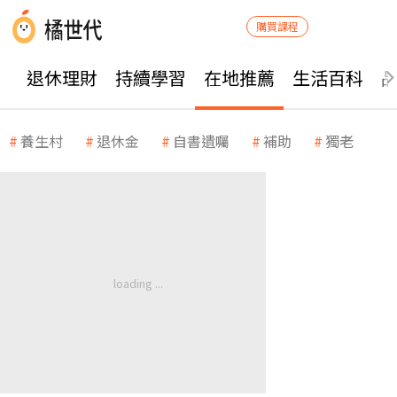
購買課程
退休理財
持續學習
在地推薦
生活百科
養生村
退休金
自書遺囑
補助
獨老