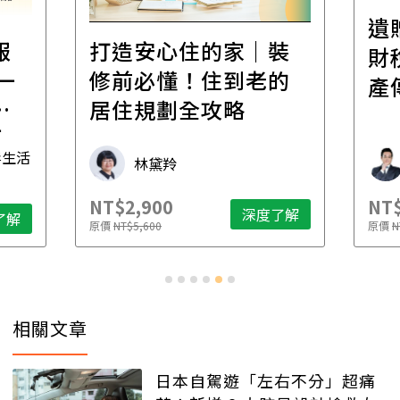
遺
報
打造安心住的家｜裝
財
一
修前必懂！住到老的
產
一
居住規劃全攻略
先
毒生活
林黛羚
NT$2,900
NT$
深度了解
了解
原價
NT$5,600
原價
N
相關文章
日本自駕遊「左右不分」超痛