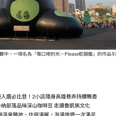
中，一項名為「傷口裡的光－Please蛇頸龍」的作品
飯入選必比登！2小店隱身高雄巷弄持續飄香
納部落品味深山咖啡豆 走讀魯凱族文化
20個溫泉勝地、住宿湯屋，泡湯旅遊一次滿足