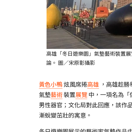
高雄「冬日遊樂園」氣墊藝術裝置展覽
論。 圖／宋原彰攝影
黃色小鴨
炫風席捲
高雄
，高雄趁勝
氣墊
藝術
裝置
展覽
中，一項名為「傷
男性器官；文化局對此回應，該作
漸蛻變茁壯的寓意。
冬日遊樂園展示的藝術家氣墊作品