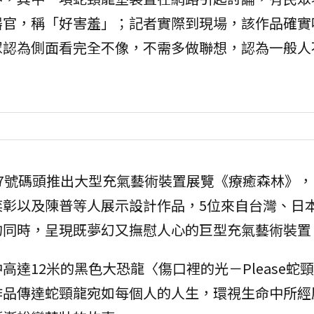
器官，稱「好害羞」；記者實際到現場，該作品確實
眾認為側面看完全不像，不需多做聯想，認為一般人
7號碼頭推出大型充氣藝術裝置展覽《療癒森林》，
奕彰以及陳普等人展示設計作品，5位來自台灣、日
的同時，呈現既夢幻又撫慰人心的巨型充氣藝術裝置
達12米的黑色大恐龍〈傷口裡的光－Please蛇
作品傳達蛇頸龍宛如每個人的人生，環視生命中所經