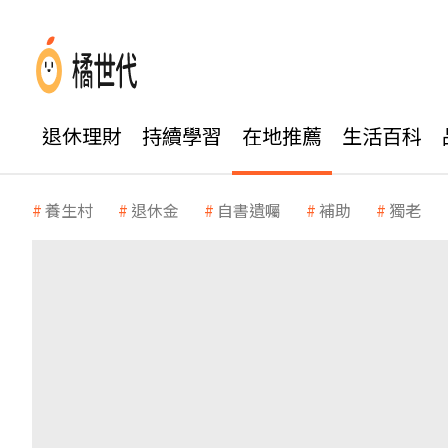
退休理財
持續學習
在地推薦
生活百科
養生村
退休金
自書遺囑
補助
獨老