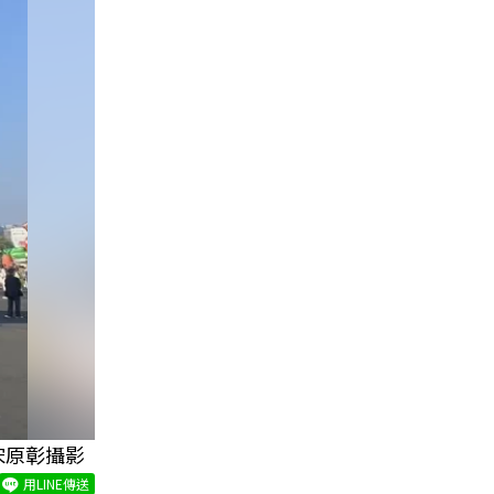
宋原彰攝影
用LINE傳送