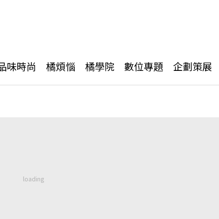
品味時尚
橘煩惱
橘學院
數位專題
企劃策展