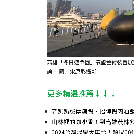
高雄「冬日遊樂園」氣墊藝術裝置展覽
論。 圖／宋原彰攝影
│更多精選推薦↓↓↓
老奶奶秘傳燻鴨、招牌鴨肉油
山林裡的咖啡香！到高雄茂林多
2024台灣溫泉大集合！超過