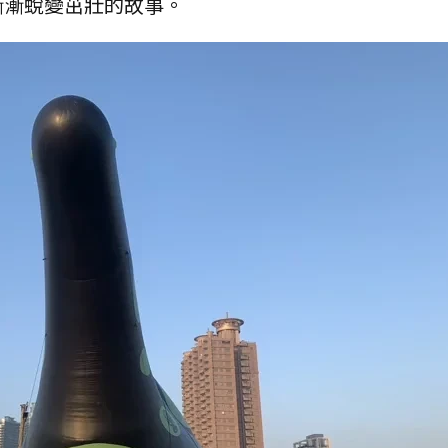
漸漸蛻變茁壯的故事。