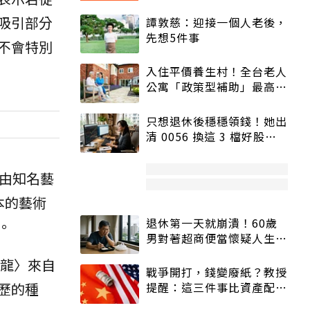
吸引部分
譚敦慈：迎接一個人老後，
先想5件事
不會特別
入住平價養生村！全台老人
公寓「政策型補助」最高打
5折
只想退休後穩穩領錢！她出
清 0056 換這 3 檔好股：
股價高點照樣買
由知名藝
本的藝術
退休第一天就崩潰！60歲
。
男對著超商便當懷疑人生
「一切好安靜」
頸龍〉來自
戰爭開打，錢變廢紙？教授
提醒：這三件事比資產配置
歷的種
更重要！