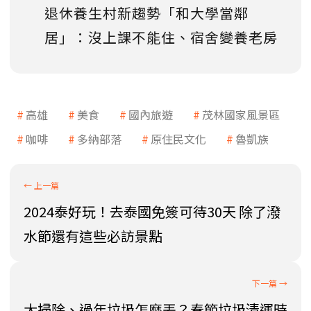
退休養生村新趨勢「和大學當鄰
居」：沒上課不能住、宿舍變養老房
高雄
美食
國內旅遊
茂林國家風景區
咖啡
多納部落
原住民文化
魯凱族
2024泰好玩！去泰國免簽可待30天 除了潑
水節還有這些必訪景點
大掃除、過年垃圾怎麼丟？春節垃圾清運時