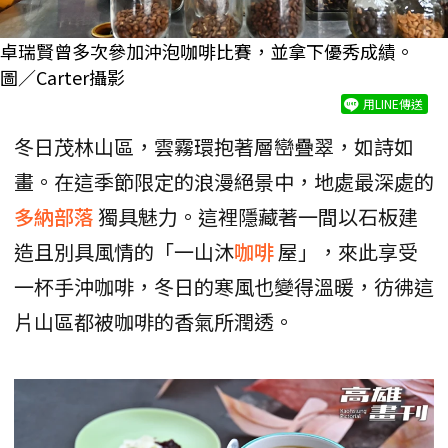
卓瑞賢曾多次參加沖泡咖啡比賽，並拿下優秀成績。
圖／Carter攝影
用LINE傳送
冬日茂林山區，雲霧環抱著層巒疊翠，如詩如
畫。在這季節限定的浪漫絕景中，地處最深處的
多納部落
獨具魅力。這裡隱藏著一間以石板建
造且別具風情的「一山沐
咖啡
屋」，來此享受
一杯手沖咖啡，冬日的寒風也變得溫暖，彷彿這
片山區都被咖啡的香氣所潤透。