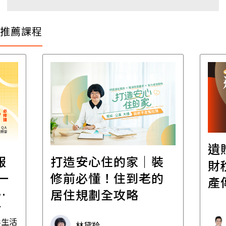
推薦課程
遺
報
打造安心住的家｜裝
財
一
修前必懂！住到老的
產
一
居住規劃全攻略
先
毒生活
林黛羚