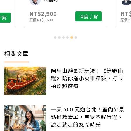
NT$2,900
NT$
深度了解
了解
原價
NT$5,600
原價
N
相關文章
阿里山避暑新玩法！《綠野仙
蹤》陪你搭小火車探險，打卡
拍照超療癒
一天 500 元遊台北！室內外景
點推薦清單，享受不趕行程、
說走就走的悠閒時光