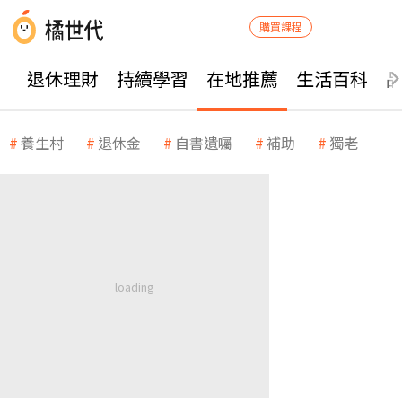
購買課程
退休理財
持續學習
在地推薦
生活百科
養生村
退休金
自書遺囑
補助
獨老