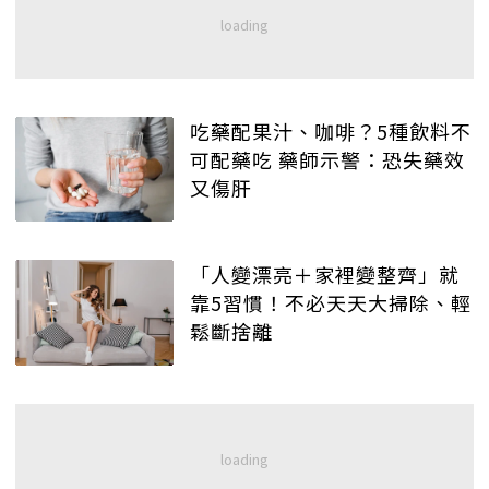
吃藥配果汁、咖啡？5種飲料不
可配藥吃 藥師示警：恐失藥效
又傷肝
「人變漂亮＋家裡變整齊」就
靠5習慣！不必天天大掃除、輕
鬆斷捨離