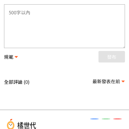
規範
發布
最新發表在前
全部評論 (
)
0