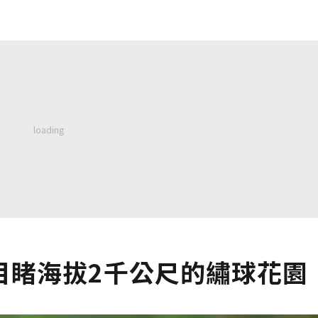
目睹海拔2千公尺的繡球花園