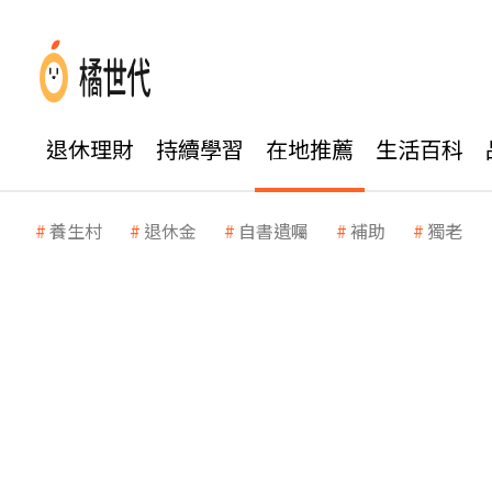
退休理財
持續學習
在地推薦
生活百科
養生村
退休金
自書遺囑
補助
獨老