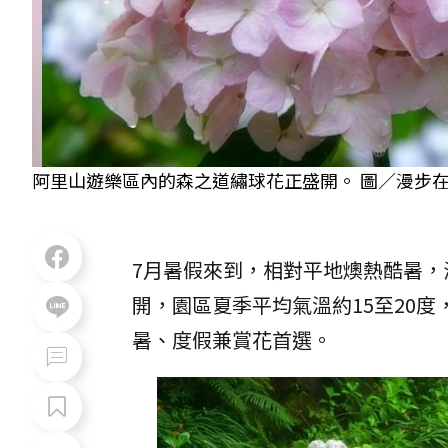
阿里山遊樂區內的森之道繡球花正盛開。 圖／漫步
7月暑假來到，相對平地燠熱酷暑，海
開，園區夏季平均氣溫約15至20
暑、度假兼賞花首選。