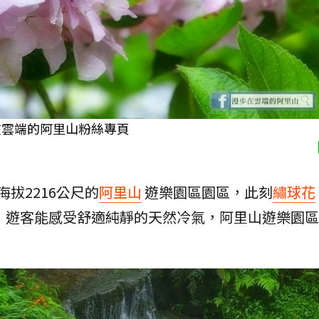
在雲端的阿里山粉絲專頁
拔2216公尺的
阿里山
遊樂園區園區，此刻
繡球花
度，遊客能感受舒適純靜的天然冷氣，阿里山遊樂園