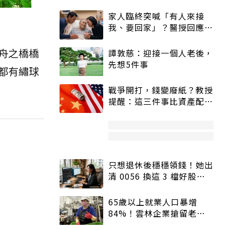
家人臨終突喊「有人來接
我、要回家」？醫授回應方
式快學：避免抱憾終生
舟之橋橋
譚敦慈：迎接一個人老後，
先想5件事
都有繡球
戰爭開打，錢變廢紙？教授
提醒：這三件事比資產配置
更重要！
只想退休後穩穩領錢！她出
清 0056 換這 3 檔好股：
股價高點照樣買
65歲以上就業人口暴增
84%！雲林企業搶留老員
工：穩定性高、經驗豐富