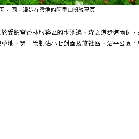
開。 圖／漫步在雲端的阿里山粉絲專頁
位於受鎮宮香林服務區的水池邊、森之道步道兩側、
坡草地、第一管制站小七對面及旅社區、沼平公園，