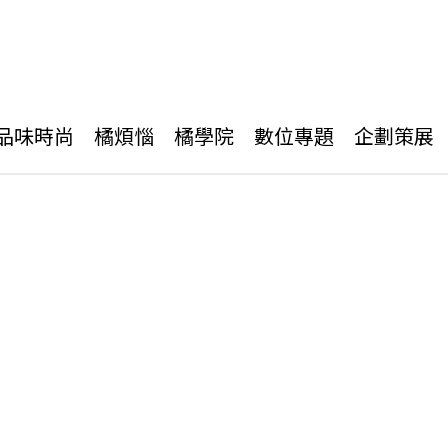
品味時尚
橘煩惱
橘學院
數位專題
企劃策展