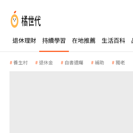
退休理財
持續學習
在地推薦
生活百科
養生村
退休金
自書遺囑
補助
獨老