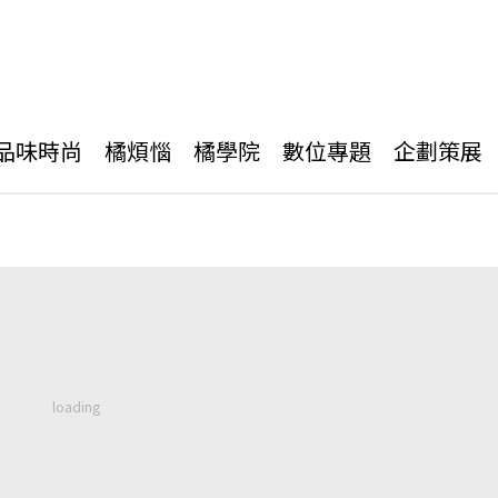
品味時尚
橘煩惱
橘學院
數位專題
企劃策展