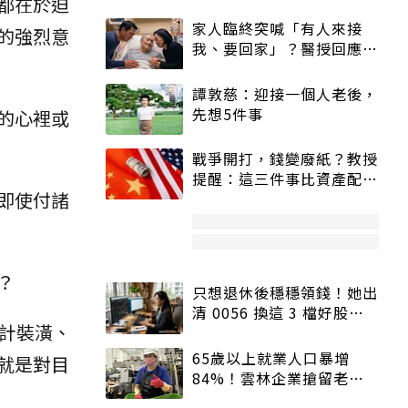
都在於迫
家人臨終突喊「有人來接
的強烈意
我、要回家」？醫授回應方
式快學：避免抱憾終生
譚敦慈：迎接一個人老後，
先想5件事
的心裡或
戰爭開打，錢變廢紙？教授
提醒：這三件事比資產配置
即使付諸
更重要！
？
只想退休後穩穩領錢！她出
清 0056 換這 3 檔好股：
計裝潢、
股價高點照樣買
65歲以上就業人口暴增
就是對目
84%！雲林企業搶留老員
工：穩定性高、經驗豐富