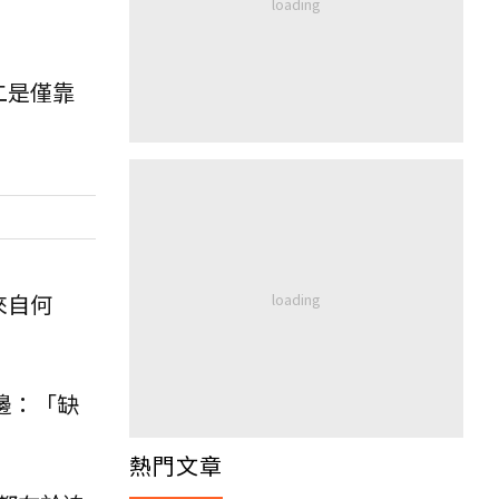
二是僅靠
來自何
邊：「缺
熱門文章