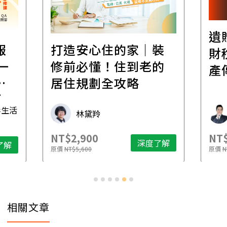
遺
報
打造安心住的家｜裝
財
一
修前必懂！住到老的
產
一
居住規劃全攻略
先
毒生活
林黛羚
NT$2,900
NT$
深度了解
了解
原價
NT$5,600
原價
N
相關文章