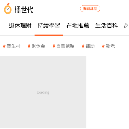
購買課程
退休理財
持續學習
在地推薦
生活百科
養生村
退休金
自書遺囑
補助
獨老