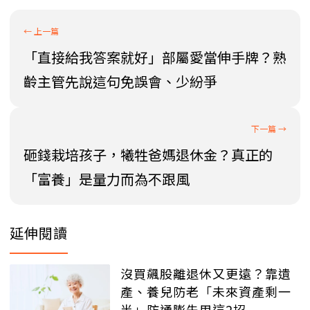
「直接給我答案就好」部屬愛當伸手牌？熟
齡主管先說這句免誤會、少紛爭
砸錢栽培孩子，犧牲爸媽退休金？真正的
「富養」是量力而為不跟風
延伸閱讀
沒買飆股離退休又更遠？靠遺
產、養兒防老「未來資產剩一
半」防通膨先用這2招