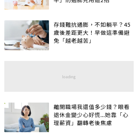
存錢難抗通膨，不如躺平？45
歲後差距更大！早做這準備避
免「越老越苦」
離開職場我還值多少錢？眼看
退休金變少心好慌...她靠「心
理薪資」翻轉老後焦慮