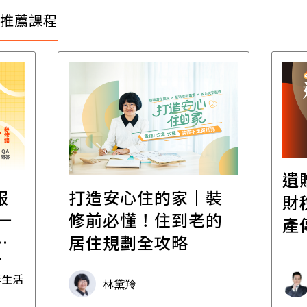
推薦課程
遺
報
打造安心住的家｜裝
財
一
修前必懂！住到老的
產
一
居住規劃全攻略
先
毒生活
林黛羚