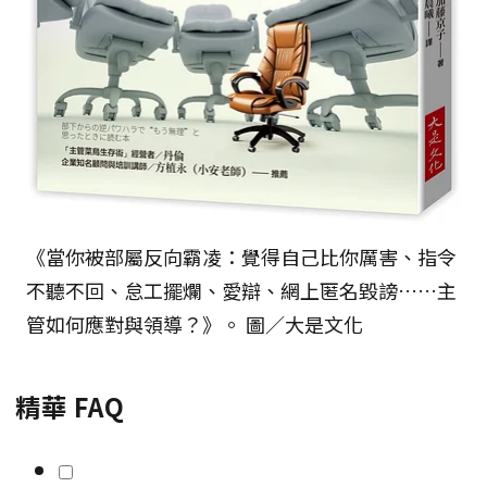
《當你被部屬反向霸凌：覺得自己比你厲害、指令
不聽不回、怠工擺爛、愛辯、網上匿名毀謗……主
管如何應對與領導？》。 圖／大是文化
精華 FAQ