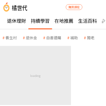
購買課程
退休理財
持續學習
在地推薦
生活百科
養生村
退休金
自書遺囑
補助
獨老