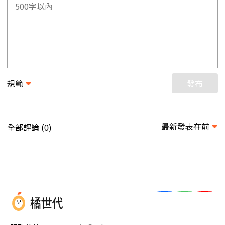
規範
發布
最新發表在前
全部評論 (
)
0