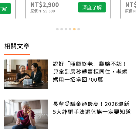
NT$2,900
NT$
深度了解
了解
原價
NT$5,600
原價
N
相關文章
說好「照顧終老」翻臉不認！
兒拿到房秒轉賣拒同住，老媽
媽用一招拿回700萬
長輩受騙金額最高！2026最新
5大詐騙手法退休族一定要知道