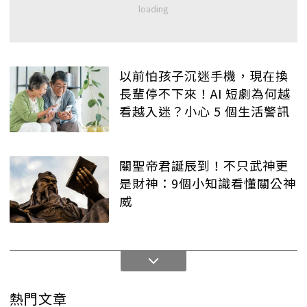
以前怕孩子沉迷手機，現在換
長輩停不下來！AI 短劇為何越
看越入迷？小心 5 個生活警訊
關聖帝君誕辰到！不只武神更
是財神：9個小知識看懂關公神
威
熱門文章