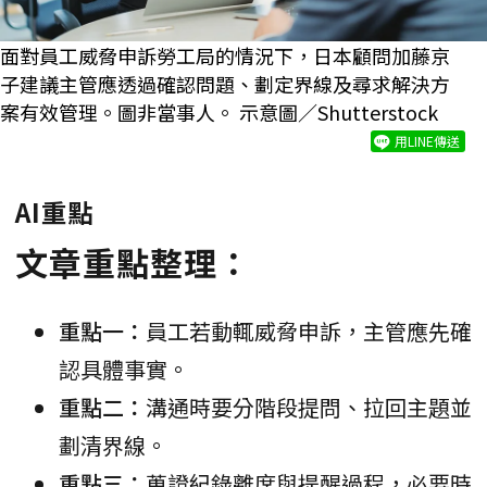
面對員工威脅申訴勞工局的情況下，日本顧問加藤京
子建議主管應透過確認問題、劃定界線及尋求解決方
案有效管理。圖非當事人。 示意圖／Shutterstock
用LINE傳送
AI重點
文章重點整理：
重點一：
員工若動輒威脅申訴，主管應先確
認具體事實。
重點二：
溝通時要分階段提問、拉回主題並
劃清界線。
重點三：
蒐證紀錄離席與提醒過程，必要時