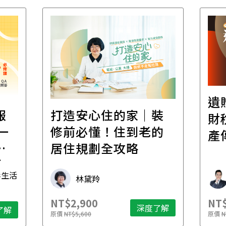
遺
報
打造安心住的家｜裝
財
一
修前必懂！住到老的
產
一
居住規劃全攻略
先
毒生活
林黛羚
NT$2,900
NT$
深度了解
了解
原價
NT$5,600
原價
N