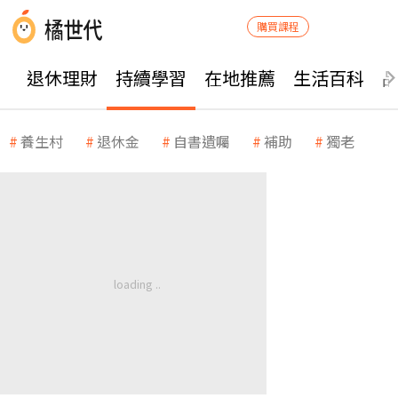
購買課程
退休理財
持續學習
在地推薦
生活百科
養生村
退休金
自書遺囑
補助
獨老