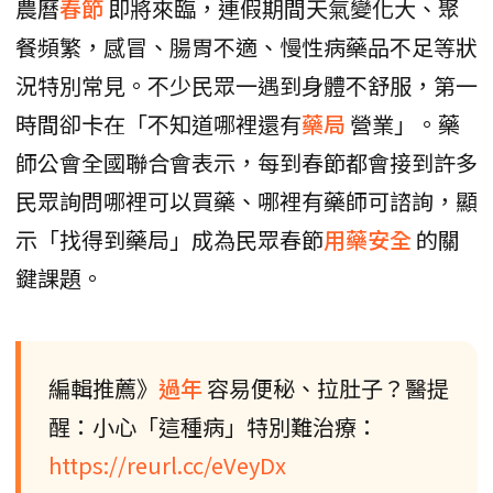
農曆
春節
即將來臨，連假期間天氣變化大、聚
餐頻繁，感冒、腸胃不適、慢性病藥品不足等狀
況特別常見。不少民眾一遇到身體不舒服，第一
時間卻卡在「不知道哪裡還有
藥局
營業」。藥
師公會全國聯合會表示，每到春節都會接到許多
民眾詢問哪裡可以買藥、哪裡有藥師可諮詢，顯
示「找得到藥局」成為民眾春節
用藥安全
的關
鍵課題。
編輯推薦》
過年
容易便秘、拉肚子？醫提
醒：小心「這種病」特別難治療：
https://reurl.cc/eVeyDx