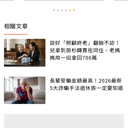
相關文章
說好「照顧終老」翻臉不認！
兒拿到房秒轉賣拒同住，老媽
媽用一招拿回700萬
長輩受騙金額最高！2026最新
5大詐騙手法退休族一定要知道