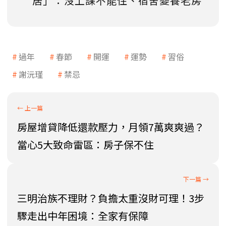
居」：沒上課不能住、宿舍變養老房
過年
春節
開運
運勢
習俗
謝沅瑾
禁忌
房屋增貸降低還款壓力，月領7萬爽爽過？
當心5大致命雷區：房子保不住
三明治族不理財？負擔太重沒財可理！3步
驟走出中年困境：全家有保障