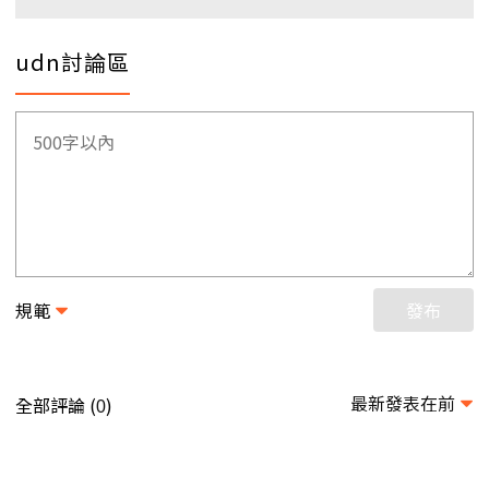
udn討論區
規範
發布
最新發表在前
全部評論 (
)
0