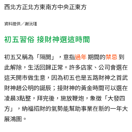
西北方
正北方
東南方
中央
正東方
資料提供／謝沅瑾
初五習俗 接財神選這時間
初五又稱為「隔開」，意指
過年
期間的
禁忌
到
此解除，生活回歸正常。許多店家、公司會選在
這天開市做生意，因為初五也是五路財神之首武
財神趙公明的誕辰；接財神的黃金時間可以選在
凌晨3點整，拜完後，施放鞭炮，象徵「大發四
方」，納福招財的氣勢能幫助事業在新的一年大
展鴻圖。