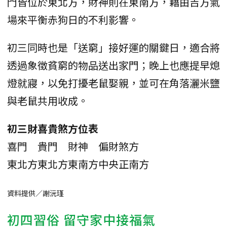
門皆位於東北方，財神則在東南方，藉由吉方氣
場來平衡赤狗日的不利影響。
初三同時也是「送窮」接好運的關鍵日，適合將
透過象徵貧窮的物品送出家門；晚上也應提早熄
燈就寢，以免打擾老鼠娶親，並可在角落灑米鹽
與老鼠共用收成。
初三財喜貴煞方位表
喜門
貴門
財神
偏財
煞方
東北方
東北方
東南方
中央
正南方
資料提供／謝沅瑾
初四習俗 留守家中接福氣