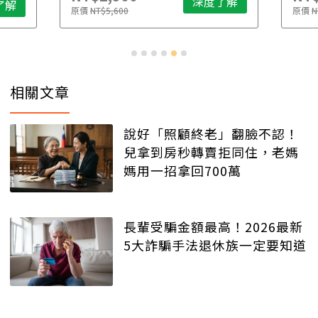
深度了解
了解
原價
NT$5,600
原價
N
相關文章
說好「照顧終老」翻臉不認！
兒拿到房秒轉賣拒同住，老媽
媽用一招拿回700萬
長輩受騙金額最高！2026最新
5大詐騙手法退休族一定要知道