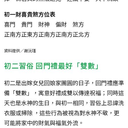
初一財喜貴煞方位表
喜門
貴門
財神
偏財
煞方
正南方
正東方
正南方
正南方
正北方
資料提供／謝沅瑾
初二習俗 回門禮最好「雙數」
初二是出嫁女兒回娘家團圓的日子，回門禮應準
備「雙數」，寓意好禮成雙以傳達祝福；同時這
天也是水神的生日，與初一相同，習俗上忌諱洗
衣服或掃除 ，這些行為被視為對水神不敬，更
可能將家中的財氣與福氣外流。