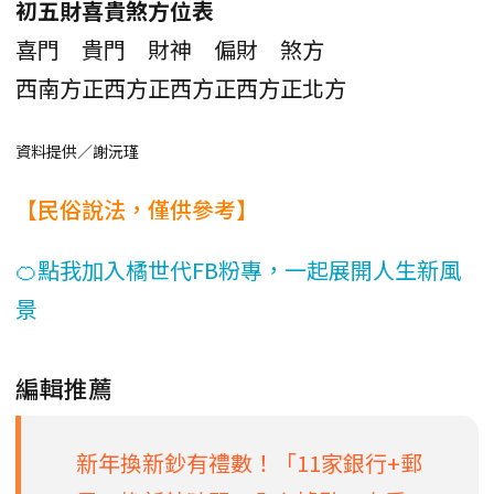
初五財喜貴煞方位表
喜門
貴門
財神
偏財
煞方
西南方
正西方
正西方
正西方
正北方
資料提供／謝沅瑾
【民俗說法，僅供參考】
🍊點我加入橘世代FB粉專，一起展開人生新風
景
編輯推薦
新年換新鈔有禮數！「11家銀行+郵