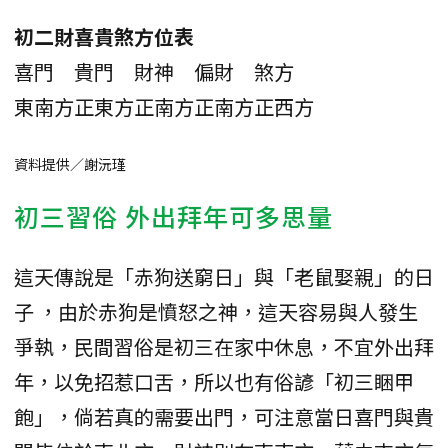
初二財喜貴煞方位表
喜門
貴門
財神
偏財
煞方
東南方
正東方
正南方
正南方
正西方
資料提供／謝沅瑾
初三習俗 外出拜年可多思量
這天傳說是「赤狗送窮日」與「老鼠娶親」的日
子 ，由於赤狗是憤怒之神，這天容易與人發生
爭執，民間習俗是初三在家中休息，不宜外出拜
年，以免招惹口舌，所以也有俗諺「初三睏甲
飽」，倘若真的需要出門，可注意當日喜門與貴