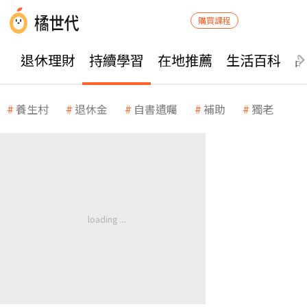
購買課程
退休理財
持續學習
在地推薦
生活百科
養生村
退休金
自書遺囑
補助
獨老