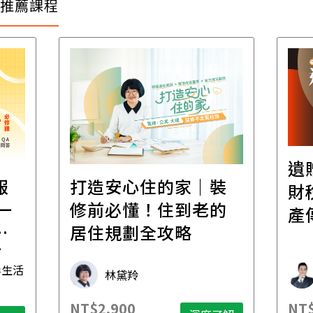
推薦課程
遺
報
打造安心住的家｜裝
財
一
修前必懂！住到老的
產
一
居住規劃全攻略
先
毒生活
林黛羚
NT$2,900
NT$