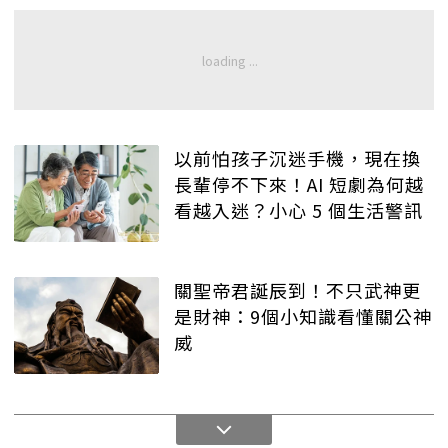
以前怕孩子沉迷手機，現在換
長輩停不下來！AI 短劇為何越
看越入迷？小心 5 個生活警訊
關聖帝君誕辰到！不只武神更
是財神：9個小知識看懂關公神
威