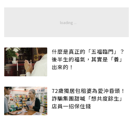
什麼是真正的「五福臨門」？
後半生的福氣，其實是「養」
出來的！
72歲獨居包租婆為愛沖昏頭！
詐騙集團甜喊「想共度餘生」
店員一招保住錢