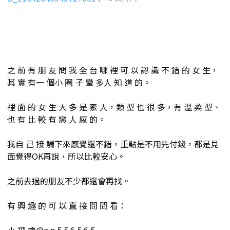
之 前 有 朋 友 問 我 全 台 哪 裡 可 以 認 識 不 錯 的 女 生，
其 實 有一 個小 圈 子 蠻 多人 知 道 的。
裡 面 的 女 生 大 多 是 素 人，類 型 也 很 多，有 溫 柔 型、
也 有 比 較 有 戀 人 感 的。
我自 己 接 觸下來感覺還不錯，重點是不用先付錢，都是見
面覺得OK再說，所以比較安心。
之前去過的朋友不少都還會再找。
有 興 趣 的 可 以 直 接 問 問 看：