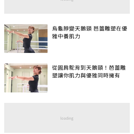
烏龜脖變天鵝頸 芭蕾雕塑在優
雅中養肌力
從圓肩駝背到天鵝頸！芭蕾雕
塑讓你肌力與優雅同時擁有