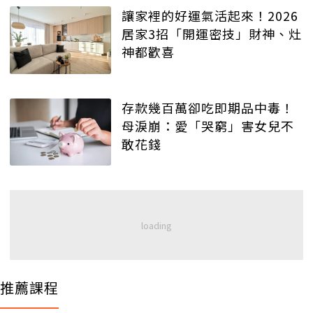
讓家裡的好運氣活起來！2026
居家3招「開運密技」財神、灶
神都歡喜
存款幾百萬卻吃即期品中毒！
母淚崩：愛「哭窮」害女兒不
敢花錢
推薦課程