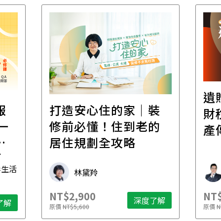
遺
報
打造安心住的家｜裝
財
一
修前必懂！住到老的
產
一
居住規劃全攻略
先
毒生活
林黛羚
NT$2,900
NT$
深度了解
了解
原價
NT$5,600
原價
N