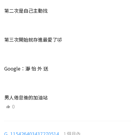
第二次是自己主動找
第三次開始就存進最愛了🤣
Google：瀞 怡 外 送
男人倦怠後的加油站
0
G_115426403437270514
1 個月內