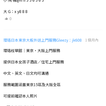
小 飛 機@n n 5 5 6 5 6 5
大 G：x y8 8 8
0
瓔珞日本東京大板外送上門服務Gleezy：jk608
1 個月內
瓔珞桜華館｜東京・大阪上門服務
提供日本女孩子酒店／住宅上門服務
中文、英文、日文均可溝通
服務範圍涵蓋東京15區及大阪全區
可提前確認本人照片