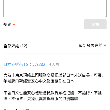
規範
發布
最新發表在前
全部評論 (
)
12
日本外送茶TG：yy9882
4 天內
大阪｜東京頂級上門服務高級俱樂部日本外送店長・可馨7
年老牌口碑經營安心中文對應讓你在日本
不會日文也能安心體驗體檢報告嚴格把關！不話術、不亂
推、不催單，只提供真實與舒服的浪漫體驗！