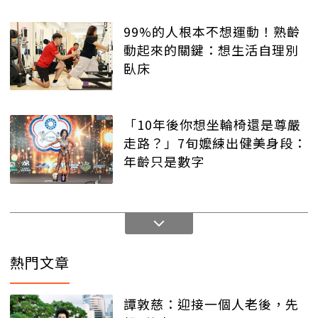
99%的人根本不想運動！熟齡
動起來的關鍵：想生活自理別
臥床
「10年後你想坐輪椅還是尊嚴
走路？」7旬嬤練出健美身段：
年齡只是數字
熱門文章
譚敦慈：迎接一個人老後，先