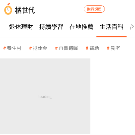
購買課程
退休理財
持續學習
在地推薦
生活百科
養生村
退休金
自書遺囑
補助
獨老