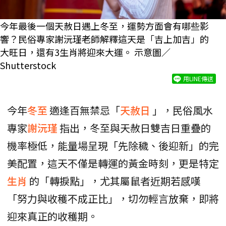
今年最後一個天赦日遇上冬至，運勢方面會有哪些影
響？民俗專家謝沅瑾老師解釋這天是「吉上加吉」的
大旺日，還有3生肖將迎來大運。 示意圖／
Shutterstock
用LINE傳送
今年
冬至
適逢百無禁忌「
天赦日
」，民俗風水
專家
謝沅瑾
指出，冬至與天赦日雙吉日重疊的
機率極低，能量場呈現「先除穢、後迎新」的完
美配置，這天不僅是轉運的黃金時刻，更是特定
生肖
的「轉捩點」，尤其屬鼠者近期若感嘆
「努力與收穫不成正比」，切勿輕言放棄，即將
迎來真正的收穫期。