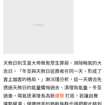
天赦日則玉皇大帝赦免眾生罪惡、滌除晦氣的大
吉日，「冬至與天赦日這兩者在同一天，形成了
吉上加吉
的格局。」謝沅瑾分析，這一天適合先
透過天赦日的能量懺悔過去、清理負能量，冬至
過後，陽氣逐漸增長為新
運勢
打底，若讓自覺
運勢遲滯、健康微恙的熟齡族群也得把握此時到