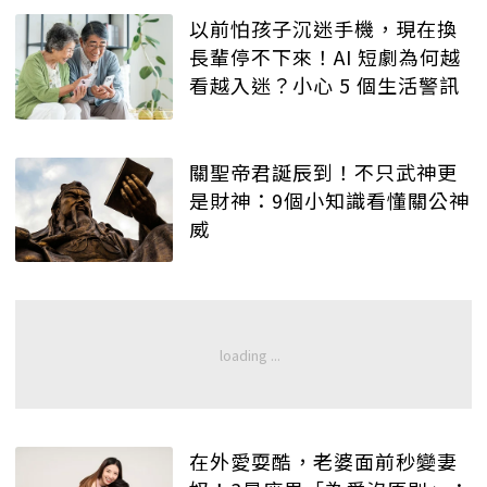
以前怕孩子沉迷手機，現在換
長輩停不下來！AI 短劇為何越
看越入迷？小心 5 個生活警訊
關聖帝君誕辰到！不只武神更
是財神：9個小知識看懂關公神
威
在外愛耍酷，老婆面前秒變妻