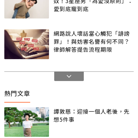
奴！3星座男「為愛沒原則」：
愛到底寵到底
網路說人壞話當心觸犯「誹謗
罪」！與妨害名譽有何不同？
律師解答提告流程期限
熱門文章
譚敦慈：迎接一個人老後，先
想5件事