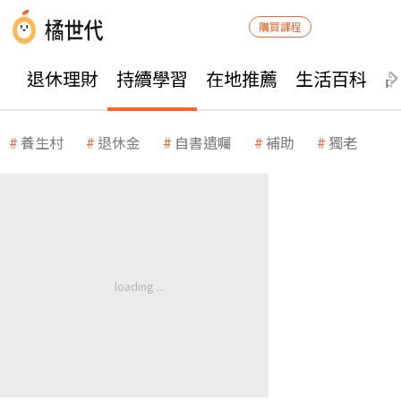
購買課程
退休理財
持續學習
在地推薦
生活百科
養生村
退休金
自書遺囑
補助
獨老