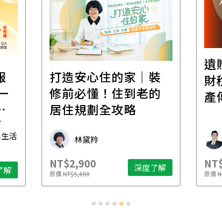
遺
報
打造安心住的家｜裝
財
一
修前必懂！住到老的
產
一
居住規劃全攻略
先
毒生活
林黛羚
NT$2,900
NT$
深度了解
了解
原價
NT$5,600
原價
N