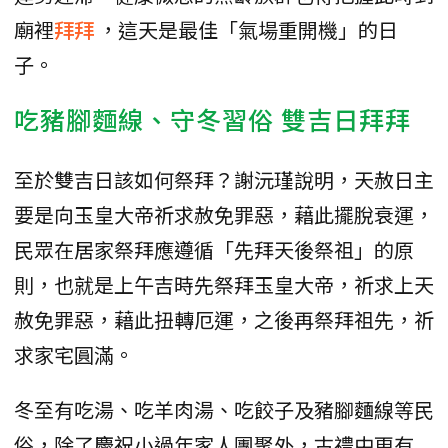
廟裡
拜拜
，這天是最佳「氣場重開機」的日
子。
吃豬腳麵線、守冬習俗 雙吉日拜拜
至於雙吉日該如何祭拜？謝沅瑾說明，天赦日主
要是向玉皇大帝祈求赦免罪惡，藉此擺脫衰運，
民眾在居家祭拜應遵循「先拜天後祭祖」的原
則，也就是上午吉時先祭拜玉皇大帝，祈求上天
赦免罪惡，藉此扭轉厄運，之後再祭拜祖先，祈
求家宅圓滿。
冬至有吃湯、吃羊肉湯、吃餃子及豬腳麵線等民
俗，除了慶祝小過年家人團聚外，古禮中更有