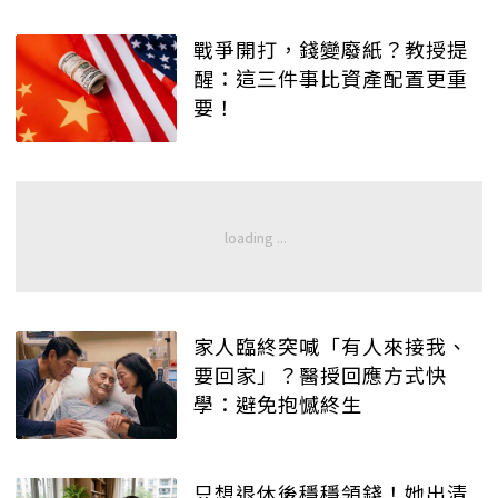
戰爭開打，錢變廢紙？教授提
醒：這三件事比資產配置更重
要！
家人臨終突喊「有人來接我、
要回家」？醫授回應方式快
學：避免抱憾終生
只想退休後穩穩領錢！她出清