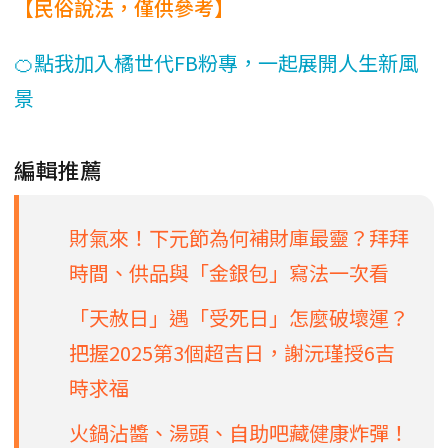
【民俗說法，僅供參考】
🍊點我加入橘世代FB粉專，一起展開人生新風
景
編輯推薦
財氣來！下元節為何補財庫最靈？拜拜
時間、供品與「金銀包」寫法一次看
「天赦日」遇「受死日」怎麼破壞運？
把握2025第3個超吉日，謝沅瑾授6吉
時求福
火鍋沾醬、湯頭、自助吧藏健康炸彈！