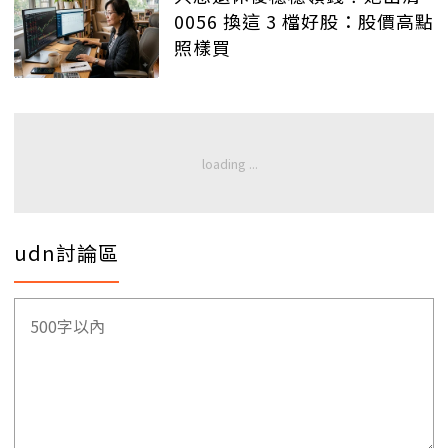
0056 換這 3 檔好股：股價高點
照樣買
udn討論區