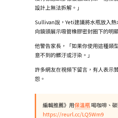
設計上無法拆解。」
Sullivan說，Yeti建議將水
向鏡頭展示吸管橡膠密封圈下的明
他警告家長，「如果你使用這種類
意不到的髒汙或汙染。」
許多網友在視頻下留言，有人表示贊同
怨。
編輯推薦》用
保溫瓶
喝咖啡、碳
https://reurl.cc/LQ5Wm9