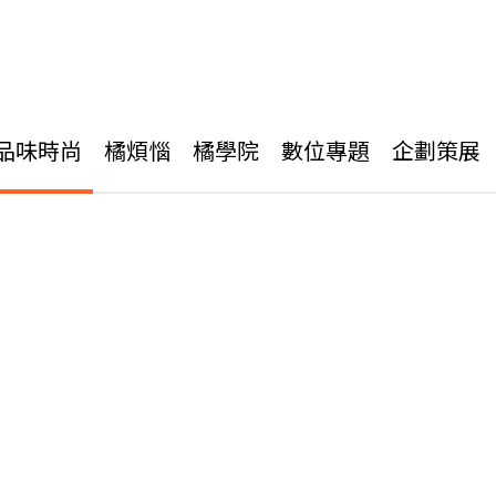
品味時尚
橘煩惱
橘學院
數位專題
企劃策展