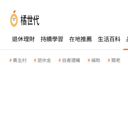
退休理財
持續學習
在地推薦
生活百科
養生村
退休金
自書遺囑
補助
獨老