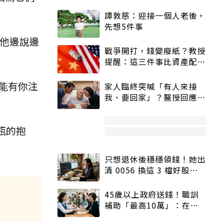
譚敦慈：迎接一個人老後，
先想5件事
」他邊說邊
戰爭開打，錢變廢紙？教授
提醒：這三件事比資產配置
更重要！
能有你注
家人臨終突喊「有人來接
我、要回家」？醫授回應方
式快學：避免抱憾終生
瓶的抱
只想退休後穩穩領錢！她出
清 0056 換這 3 檔好股：
股價高點照樣買
45歲以上政府送錢！職訓
補助「最高10萬」：在
職、待業都能申請