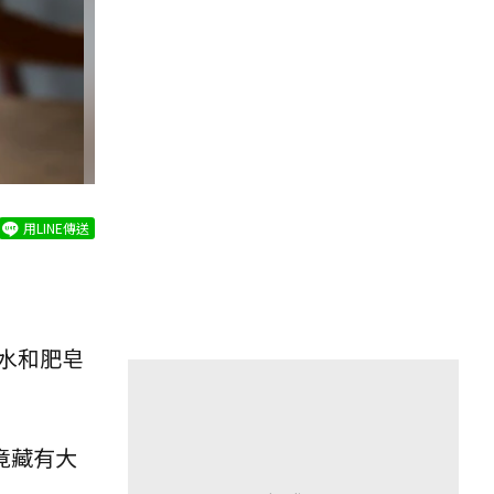
用LINE傳送
水和肥皂
竟藏有大