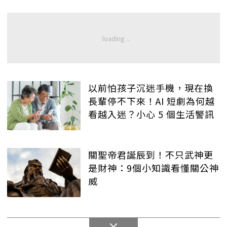
以前怕孩子沉迷手機，現在換
長輩停不下來！AI 短劇為何越
看越入迷？小心 5 個生活警訊
關聖帝君誕辰到！不只武神更
是財神：9個小知識看懂關公神
威