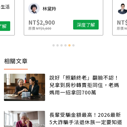
先
毒生活
林黛羚
NT$2,900
NT$
深度了解
了解
原價
NT$5,600
原價
N
相關文章
說好「照顧終老」翻臉不認！
兒拿到房秒轉賣拒同住，老媽
媽用一招拿回700萬
長輩受騙金額最高！2026最新
5大詐騙手法退休族一定要知道