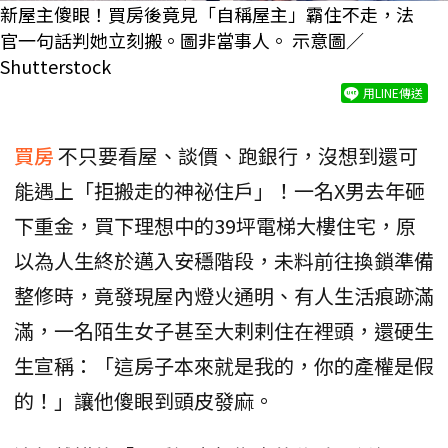
新屋主傻眼！買房後竟見「自稱屋主」霸住不走，法
官一句話判她立刻搬。圖非當事人。 示意圖／
Shutterstock
用LINE傳送
買房
不只要看屋、談價、跑銀行，沒想到還可
能遇上「拒搬走的神祕住戶」！一名X男去年砸
下重金，買下理想中的39坪電梯大樓住宅，原
以為人生終於邁入安穩階段，未料前往換鎖準備
整修時，竟發現屋內燈火通明、有人生活痕跡滿
滿，一名陌生女子甚至大剌剌住在裡頭，還硬生
生宣稱：「這房子本來就是我的，你的產權是假
的！」讓他傻眼到頭皮發麻。