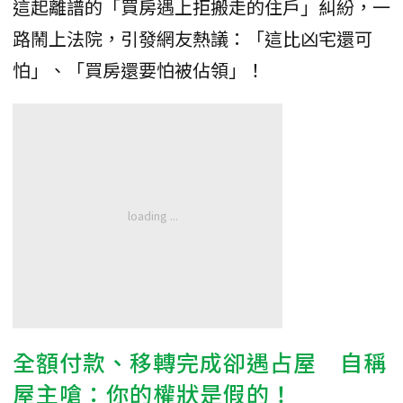
這起離譜的「買房遇上拒搬走的住戶」糾紛，一
路鬧上法院，引發網友熱議：「這比凶宅還可
怕」、「買房還要怕被佔領」！
全額付款、移轉完成卻遇占屋 自稱
屋主嗆：你的權狀是假的！