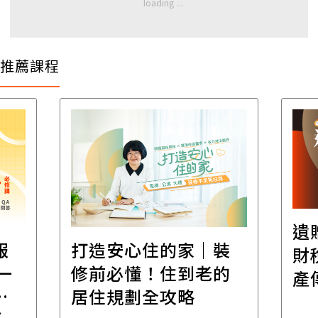
推薦課程
遺
報
打造安心住的家｜裝
財
一
修前必懂！住到老的
產
一
居住規劃全攻略