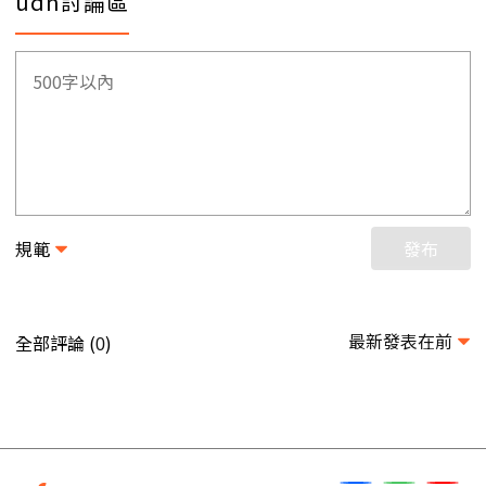
udn討論區
規範
發布
最新發表在前
全部評論 (
)
0