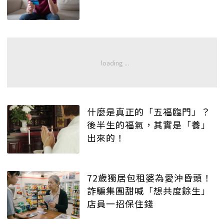
什麼是真正的「五福臨門」？
後半生的福氣，其實是「養」
出來的！
72歲獨居包租婆為愛沖昏頭！
詐騙集團甜喊「想共度餘生」
店員一招保住錢