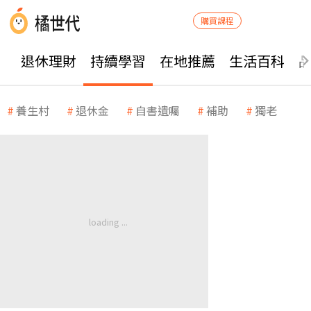
購買課程
退休理財
持續學習
在地推薦
生活百科
養生村
退休金
自書遺囑
補助
獨老