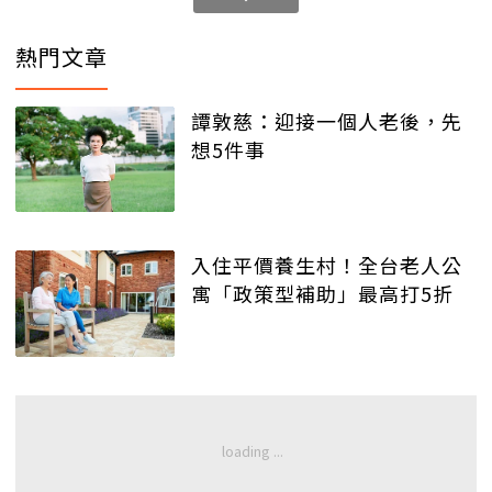
熱門文章
譚敦慈：迎接一個人老後，先
想5件事
入住平價養生村！全台老人公
寓「政策型補助」最高打5折