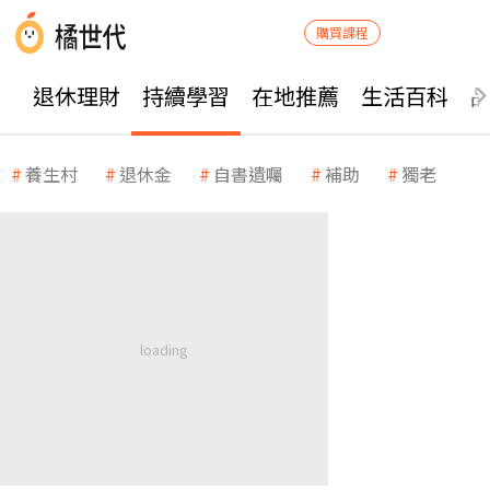
購買課程
退休理財
持續學習
在地推薦
生活百科
養生村
退休金
自書遺囑
補助
獨老