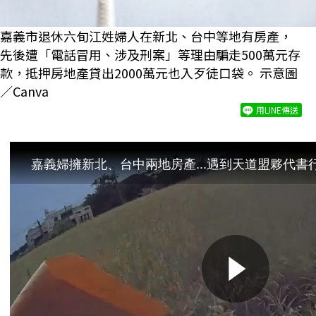
嘉義市退休六旬江姓婦人在新北、台中等地有房產，
先後遭「電話冒用、涉及刑案」等理由騙走500萬元存
款，抵押房地產貸出2000萬元也入歹徒口袋。 示意圖
／Canva
用LINE傳送