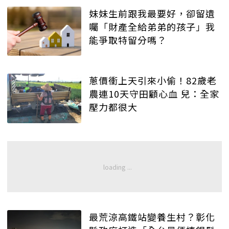
妹妹生前跟我最要好，卻留遺
囑「財產全給弟弟的孩子」我
能爭取特留分嗎？
蔥價衝上天引來小偷！82歲老
農連10天守田顧心血 兒：全家
壓力都很大
最荒涼高鐵站變養生村？彰化