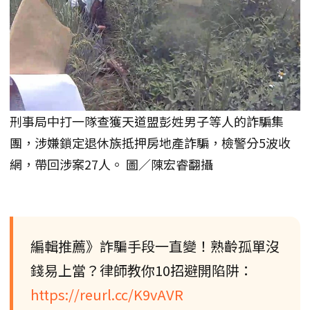
刑事局中打一隊查獲天道盟彭姓男子等人的詐騙集
團，涉嫌鎖定退休族抵押房地產詐騙，檢警分5波收
網，帶回涉案27人。 圖／陳宏睿翻攝
編輯推薦》詐騙手段一直變！熟齡孤單沒
錢易上當？律師教你10招避開陷阱：
https://reurl.cc/K9vAVR