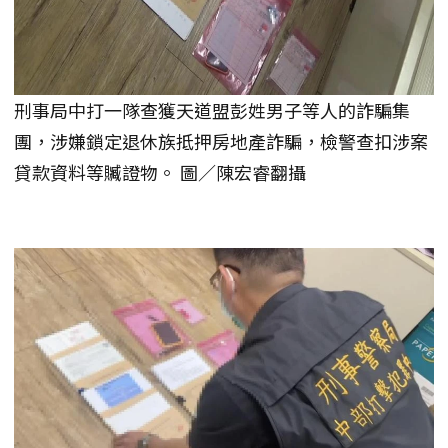
刑事局中打一隊查獲天道盟彭姓男子等人的詐騙集
團，涉嫌鎖定退休族抵押房地產詐騙，檢警查扣涉案
貸款資料等贓證物。 圖／陳宏睿翻攝