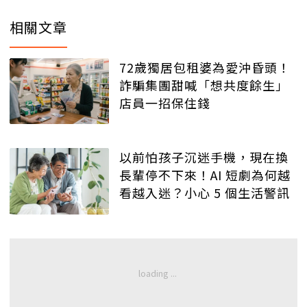
相關文章
72歲獨居包租婆為愛沖昏頭！
詐騙集團甜喊「想共度餘生」
店員一招保住錢
以前怕孩子沉迷手機，現在換
長輩停不下來！AI 短劇為何越
看越入迷？小心 5 個生活警訊