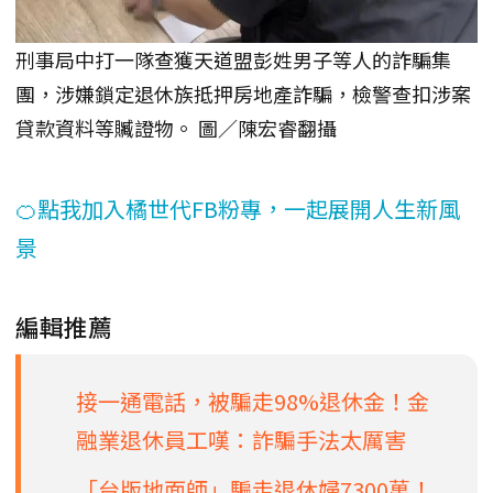
刑事局中打一隊查獲天道盟彭姓男子等人的詐騙集
團，涉嫌鎖定退休族抵押房地產詐騙，檢警查扣涉案
貸款資料等贓證物。 圖／陳宏睿翻攝
🍊點我加入橘世代FB粉專，一起展開人生新風
景
編輯推薦
接一通電話，被騙走98%退休金！金
融業退休員工嘆：詐騙手法太厲害
「台版地面師」騙走退休婦7300萬！