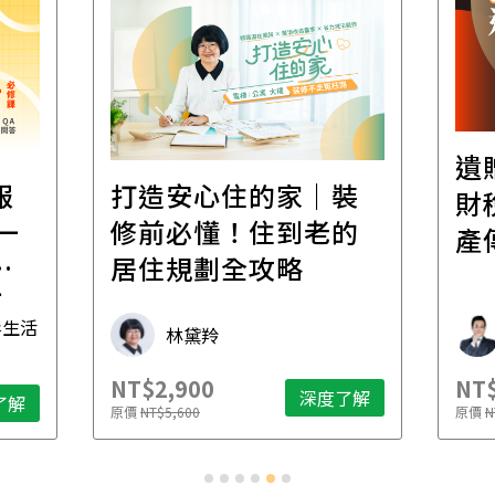
遺贈稅規劃直播課│
裝
百
財稅專家親授，讓資
的
經
產傳承更有效率
年
財稅專家 朱家棟
NT$2,500
NT
了解
深度了解
原價
NT$4,888
原價