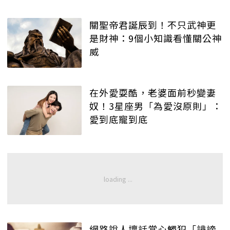
關聖帝君誕辰到！不只武神更
是財神：9個小知識看懂關公神
威
在外愛耍酷，老婆面前秒變妻
奴！3星座男「為愛沒原則」：
愛到底寵到底
網路說人壞話當心觸犯「誹謗