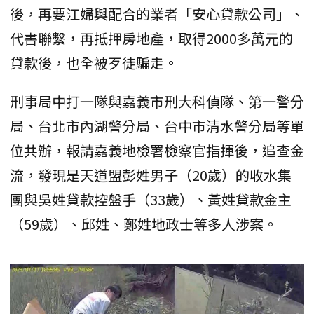
後，再要江婦與配合的業者「安心貸款公司」、
代書聯繫，再抵押房地產，取得2000多萬元的
貸款後，也全被歹徒騙走。
刑事局中打一隊與嘉義市刑大科偵隊、第一警分
局、台北市內湖警分局、台中市清水警分局等單
位共辦，報請嘉義地檢署檢察官指揮後，追查金
流，發現是天道盟彭姓男子（20歲）的收水集
團與吳姓貸款控盤手（33歲）、黃姓貸款金主
（59歲）、邱姓、鄭姓地政士等多人涉案。