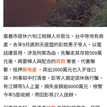
嘉義市退休六旬江姓婦人在新北、台中等地有房
產，去年9月遇到天道盟的彭姓男子等人，以電
話遭冒用、涉及刑案為由，先騙走其存款500萬
元後，再要婦人與配合的
貸款
業者、代書聯
繫，抵押
房地產
，貸出2000萬元也入歹徒口
袋，刑事局中打清查，彭等人鎖定退休族行騙，
有江婦等5人上當，損失金額逾6000萬元，檢警
今年5度收網，帶回彭等27人送辦。