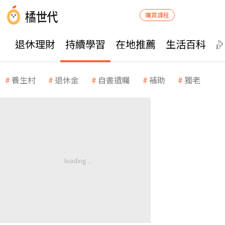
購買課程
退休理財
持續學習
在地推薦
生活百科
養生村
退休金
自書遺囑
補助
獨老