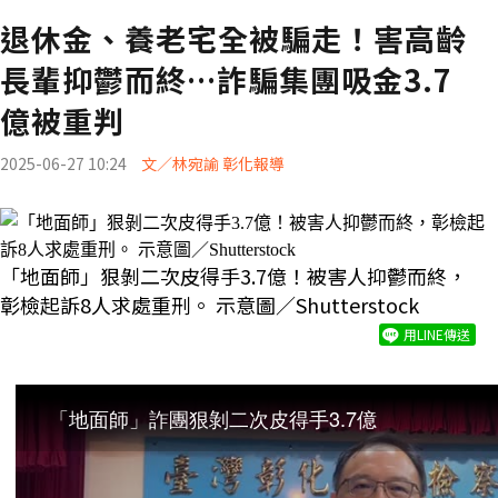
退休金、養老宅全被騙走！害高齡
長輩抑鬱而終…詐騙集團吸金3.7
億被重判
2025-06-27 10:24
文／林宛諭 彰化報導
「地面師」狠剝二次皮得手3.7億！被害人抑鬱而終，
彰檢起訴8人求處重刑。 示意圖／Shutterstock
用LINE傳送