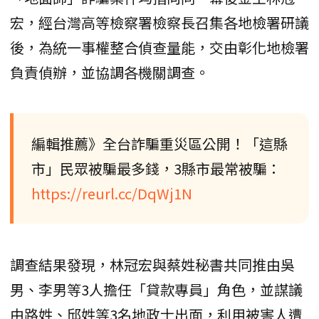
宏，經台灣高等檢察署檢察長召集各地檢署研議
後，為統一事權整合偵查量能，交由彰化地檢署
負責偵辦，並協調各機關調查。
編輯推薦》全台詐騙重災區公開！「這縣
市」民眾被騙最多錢，3縣市最常被騙：
https://reurl.cc/DqWj1N
調查結果發現，林冠宏與蔡姓秘書共同推由吳
男、李男等3人擔任「貸款專員」角色，並謀議
由路姓、邱姓等3名地政士出面，利用被害人遭