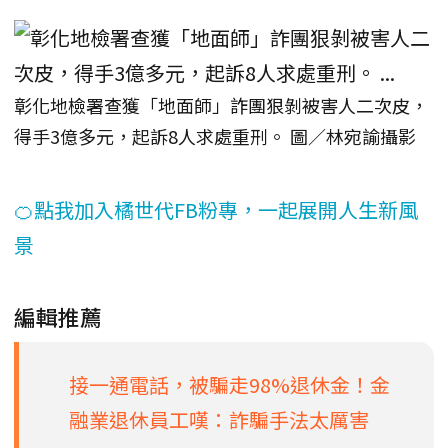
彰化地檢署查獲「地面師」詐團狠剝被害人二次皮，
得手3億多元，起訴8人求處重刑。 圖／林宛諭攝影
🍊點我加入橘世代FB粉專，一起展開人生新風
景
編輯推薦
接一通電話，被騙走98%退休金！金
融業退休員工嘆：詐騙手法太厲害