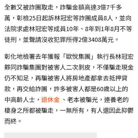
全數又被詐團取走，詐騙金額高達3億7千多
萬，彰檢25日起訴林冠宏等詐團成員8人，並向
法院求處林冠宏等成員10年、8年到1年8月不等
徒刑，並聲請沒收犯罪所得2億3408萬元。
彰化地檢署去年獲報「歐悅集團」執行長林冠宏
夥同詐騙集團對被害人二次剝皮，不僅騙走現金
仍不知足，再騙被害人將房地產都拿去抵押貸
款，再交給詐團，許多被害人都是60歲以上的
中高齡人士，
退休金
、老本被騙光，連養老的
棲身之所都被騙走，一無所有，有人還因此抑鬱
而終。