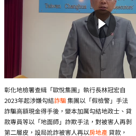
彰化地檢署查緝「歐悅集團」執行長林冠宏自
2023年起涉嫌勾結
詐騙
集團以「假檢警」手法
詐騙高額現金得手後，變本加厲勾結地政士、貸
款專員等以「地面師」詐欺手法，對被害人再剝
第二層皮，設局訛詐被害人再以
房地產
貸款，