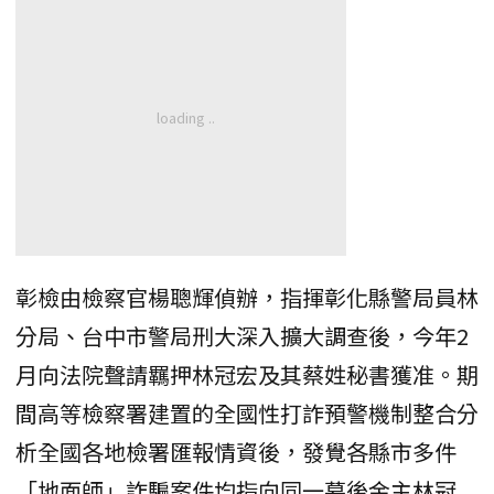
彰檢由檢察官楊聰輝偵辦，指揮彰化縣警局員林
分局、台中市警局刑大深入擴大調查後，今年2
月向法院聲請羈押林冠宏及其蔡姓秘書獲准。期
間高等檢察署建置的全國性打詐預警機制整合分
析全國各地檢署匯報情資後，發覺各縣市多件
「地面師」詐騙案件均指向同一幕後金主林冠