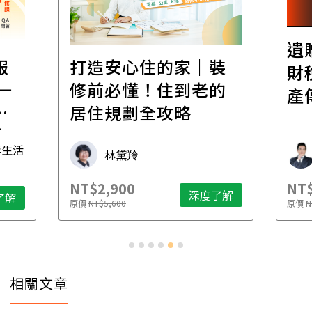
遺
報
打造安心住的家｜裝
財
一
修前必懂！住到老的
產
一
居住規劃全攻略
先
毒生活
林黛羚
NT$2,900
NT$
深度了解
了解
原價
NT$5,600
原價
N
相關文章