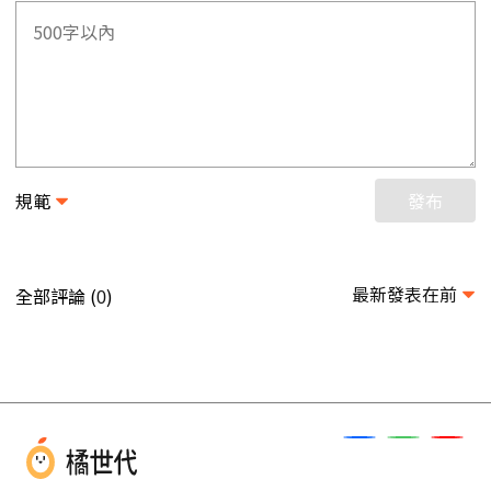
規範
發布
最新發表在前
全部評論 (
)
0