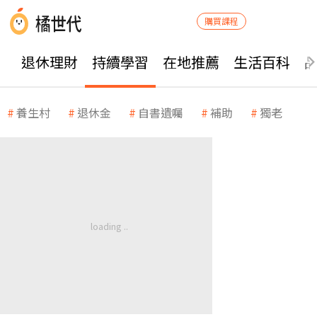
購買課程
退休理財
持續學習
在地推薦
生活百科
養生村
退休金
自書遺囑
補助
獨老