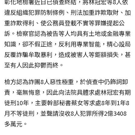
彰化地檢署近日已偵查終結，將林冠宏等8人依
違反組織犯罪防制條例、刑法加重詐欺取財、加
重詐欺得利、使公務員登載不實等罪嫌提起公
訴。檢察官認為被告等人均具有土地或金融專業
知識，卻不假正途，反利用專業智能，精心設局
反覆詐騙牟取暴利，造成被害人等鉅額損失，甚
至有人因此抑鬱而終。
檢方認為詐團8人惡性極重，於偵查中仍飾詞卸
責，毫無悔意，因此向法院具體求處林冠宏有期
徒刑10年，主要幹部秘書蔡女等求處8年到1年8
月不等徒刑，並聲請沒收8人犯罪所得2億3408
多萬元。