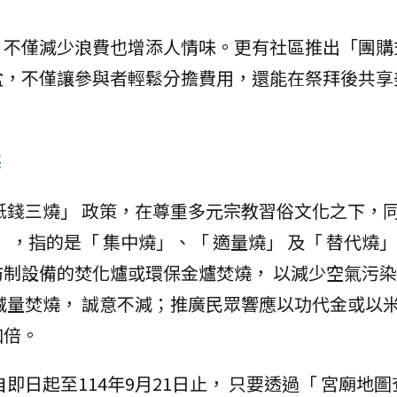
，不僅減少浪費也增添人情味。更有社區推出「團購
盒，不僅讓參與者輕鬆分擔費用，還能在祭拜後共享
獎
紙錢三燒」 政策，在尊重多元宗教習俗文化之下，
 ，指的是「 集中燒」、「 適量燒」 及「 替代燒」
制設備的焚化爐或環保金爐焚燒， 以減少空氣污
減量焚燒， 誠意不減；推廣民眾響應以功代金或以
加倍。
即日起至114年9月21日止， 只要透過「 宮廟地