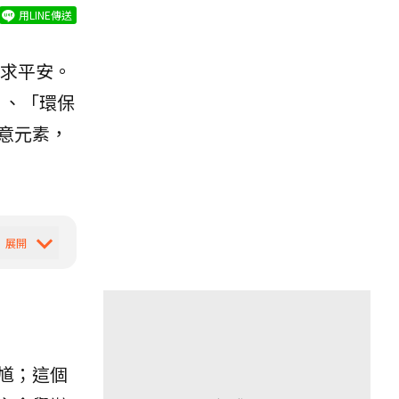
用LINE傳送
求平安。
」、「環保
意元素，
馗；這個