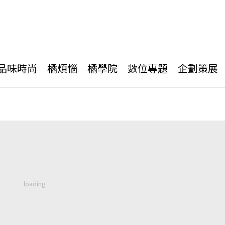
品味時尚
橘煩惱
橘學院
數位專題
企劃策展