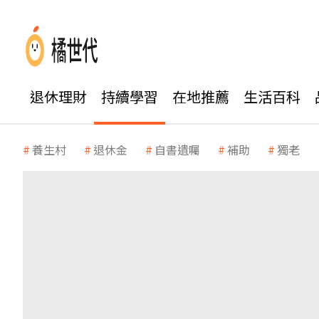
退休理財
持續學習
在地推薦
生活百科
養生村
退休金
自書遺囑
補助
獨老