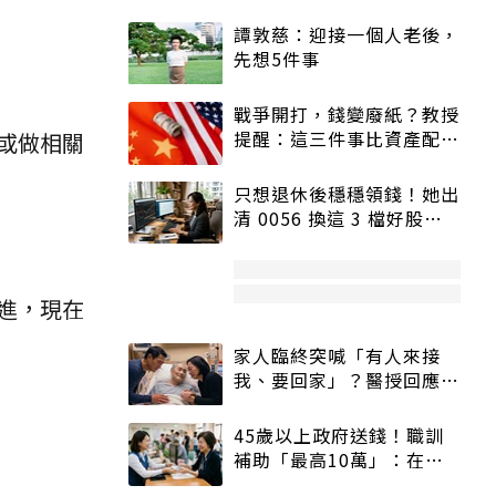
譚敦慈：迎接一個人老後，
先想5件事
戰爭開打，錢變廢紙？教授
提醒：這三件事比資產配置
或做相關
更重要！
只想退休後穩穩領錢！她出
清 0056 換這 3 檔好股：
股價高點照樣買
進，現在
家人臨終突喊「有人來接
我、要回家」？醫授回應方
式快學：避免抱憾終生
45歲以上政府送錢！職訓
補助「最高10萬」：在
職、待業都能申請