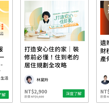
遺
報
打造安心住的家｜裝
財
一
修前必懂！住到老的
產
一
居住規劃全攻略
先
毒生活
林黛羚
NT$2,900
NT$
深度了解
了解
原價
NT$5,600
原價
N