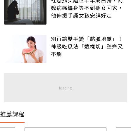
社恐孤女離世半年成白骨！阿
嬤病痛纏身等不到孫女回家，
他伸援手讓女孩安詳好走
別再讓雙手變「黏膩地獄」！
神級吃瓜法「這樣切」整齊又
不爛
推薦課程