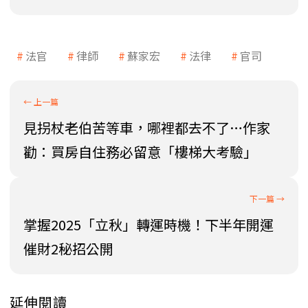
法官
律師
蘇家宏
法律
官司
見拐杖老伯苦等車，哪裡都去不了…作家
勸：買房自住務必留意「樓梯大考驗」
掌握2025「立秋」轉運時機！下半年開運
催財2秘招公開
延伸閱讀