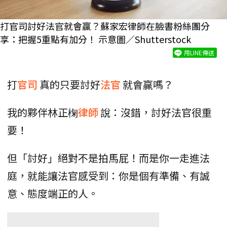
打官司討好法官就會贏？蘇家宏律師在臉書粉絲團分
享：把握5重點有加分！ 示意圖／Shutterstock
用LINE傳送
打
官司
真的只要討好
法官
就會贏嗎？
我的夥伴林正椈
律師
說：沒錯，討好法官很重
要！
但「討好」絕對不是拍馬屁！而是你一走進法
庭，就能讓法官感受到：你是個有準備、有誠
意、態度端正的人。