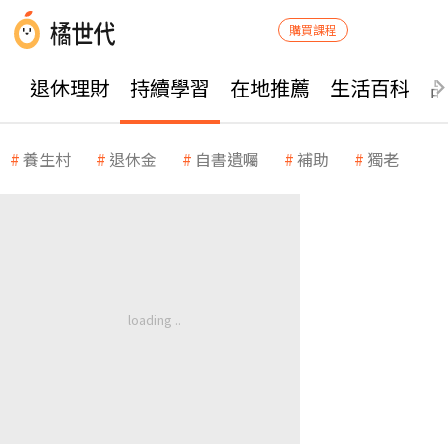
購買課程
退休理財
持續學習
在地推薦
生活百科
養生村
退休金
自書遺囑
補助
獨老