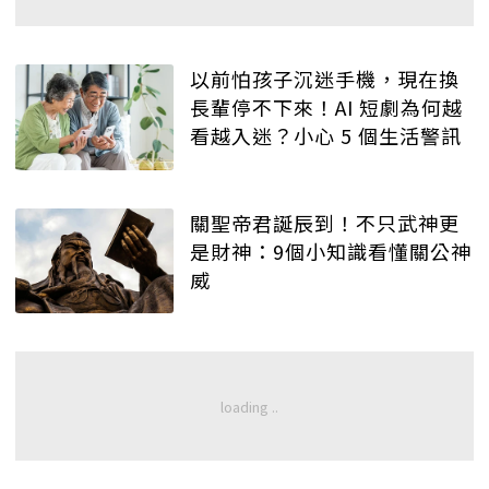
以前怕孩子沉迷手機，現在換
長輩停不下來！AI 短劇為何越
看越入迷？小心 5 個生活警訊
關聖帝君誕辰到！不只武神更
是財神：9個小知識看懂關公神
威