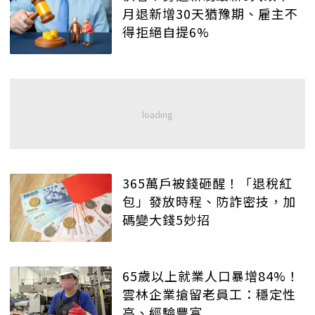
月退新增30天猶豫期、雇主不
得拒絕自提6%
365萬戶被錢砸醒！「退稅紅
包」發放時程、防詐密技，加
碼變大錢5妙招
65歲以上就業人口暴增84%！
雲林企業搶留老員工：穩定性
高、經驗豐富