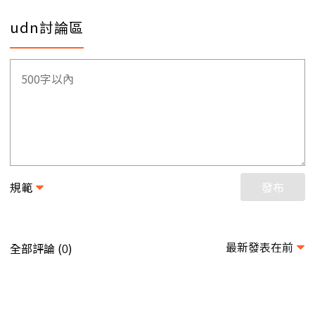
udn討論區
規範
發布
最新發表在前
全部評論 (
)
0