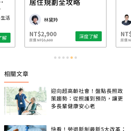
一
居住規劃全攻略
先
毒生活
林黛羚
NT$2,900
NT$
深度了解
了解
原價
NT$5,600
原價
N
相關文章
迎向超高齡社會！盤點長照政
策趨勢：從照護到預防，讓更
多長輩健康安心老
快看！勞退新制最新5大改革：