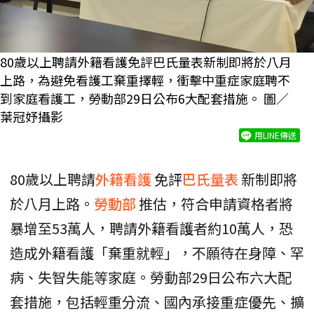
80歲以上聘請外籍看護免評巴氏量表新制即將於八月
上路，為避免看護工棄重擇輕，衝擊中重症家庭聘不
到家庭看護工，勞動部29日公布6大配套措施。 圖／
葉冠妤攝影
用LINE傳送
80歲以上聘請
外籍看護
免評
巴氏量表
新制即將
於八月上路。
勞動部
推估，符合申請資格者將
暴增至53萬人，聘請外籍看護者約10萬人，恐
造成外籍看護「棄重就輕」，不願待在身障、罕
病、失智失能等家庭。勞動部29日公布六大配
套措施，包括輕重分流、國內承接重症優先、擴