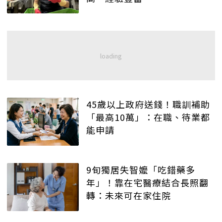
45歲以上政府送錢！職訓補助
「最高10萬」：在職、待業都
能申請
9旬獨居失智嬤「吃錯藥多
年」！靠在宅醫療結合長照翻
轉：未來可在家住院