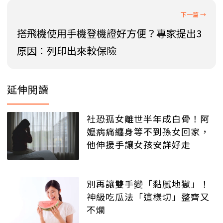
搭飛機使用手機登機證好方便？專家提出3
原因：列印出來較保險
延伸閱讀
社恐孤女離世半年成白骨！阿
嬤病痛纏身等不到孫女回家，
他伸援手讓女孩安詳好走
別再讓雙手變「黏膩地獄」！
神級吃瓜法「這樣切」整齊又
不爛