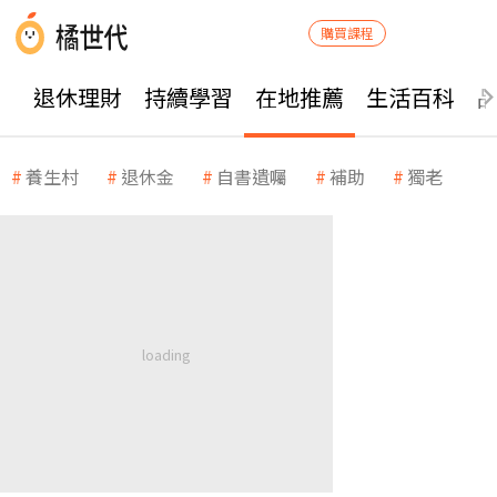
購買課程
退休理財
持續學習
在地推薦
生活百科
養生村
退休金
自書遺囑
補助
獨老