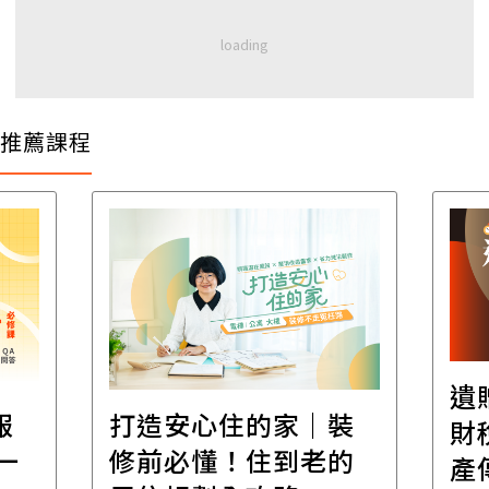
推薦課程
遺
報
打造安心住的家｜裝
財
一
修前必懂！住到老的
產