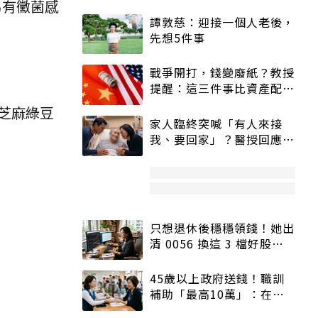
易有黴菌感
譚敦慈：迎接一個人老後，
先想5件事
戰爭開打，錢變廢紙？教授
提醒：這三件事比資產配置
更重要！
芝麻綠豆
家人臨終突喊「有人來接
我、要回家」？醫授回應方
式快學：避免抱憾終生
只想退休後穩穩領錢！她出
清 0056 換這 3 檔好股：
股價高點照樣買
45歲以上政府送錢！職訓
補助「最高10萬」：在
職、待業都能申請