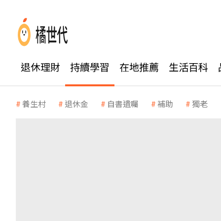
退休理財
持續學習
在地推薦
生活百科
養生村
退休金
自書遺囑
補助
獨老