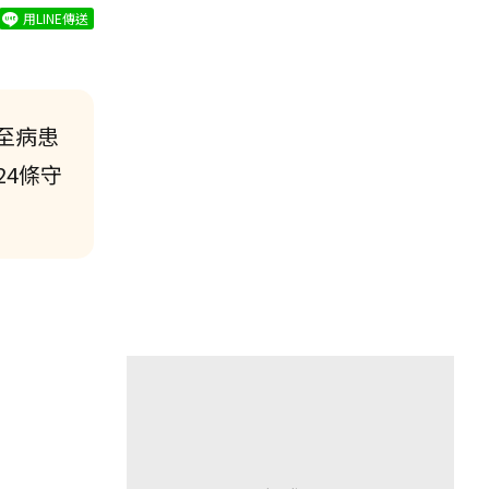
用LINE傳送
至病患
24條守