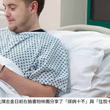
醫生陳志金日前在臉書粉絲團分享了「探病十不」與「住院