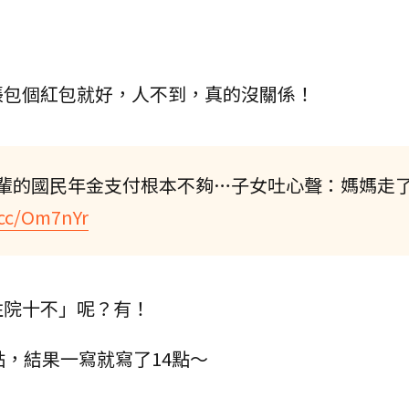
帳包個紅包就好，人不到，真的沒關係！
輩的國民年金支付根本不夠…子女吐心聲：媽媽走
l.cc/Om7nYr
住院十不」呢？有！
點，結果一寫就寫了14點～