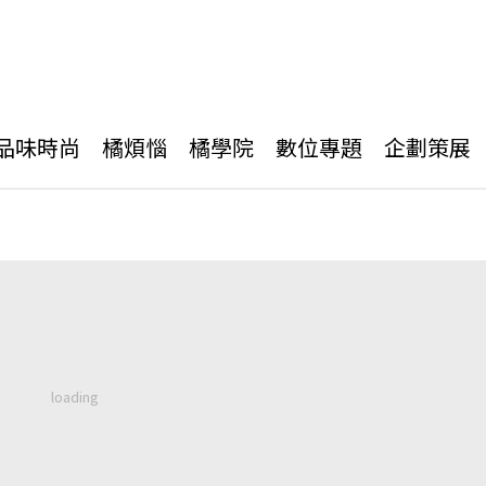
品味時尚
橘煩惱
橘學院
數位專題
企劃策展