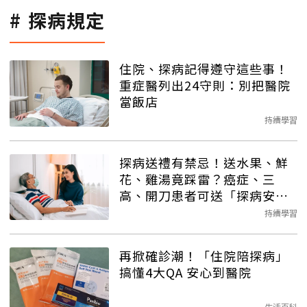
探病規定
住院、探病記得遵守這些事！
重症醫列出24守則：別把醫院
當飯店
持續學習
探病送禮有禁忌！送水果、鮮
花、雞湯竟踩雷？癌症、三
高、開刀患者可送「探病安全
牌」
持續學習
再掀確診潮！「住院陪探病」
搞懂4大QA 安心到醫院
生活百科