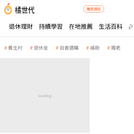
購買課程
退休理財
持續學習
在地推薦
生活百科
養生村
退休金
自書遺囑
補助
獨老