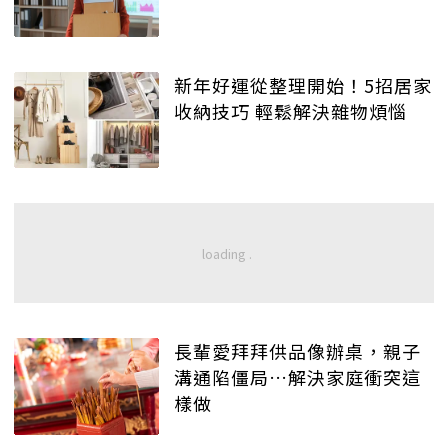
新年好運從整理開始！5招居家
收納技巧 輕鬆解決雜物煩惱
長輩愛拜拜供品像辦桌，親子
溝通陷僵局…解決家庭衝突這
樣做