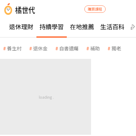
購買課程
退休理財
持續學習
在地推薦
生活百科
養生村
退休金
自書遺囑
補助
獨老