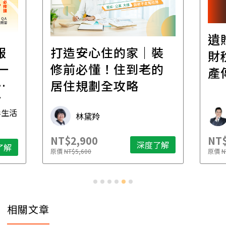
遺
報
打造安心住的家｜裝
財
一
修前必懂！住到老的
產
一
居住規劃全攻略
先
毒生活
林黛羚
NT$2,900
NT$
深度了解
了解
原價
NT$5,600
原價
N
相關文章