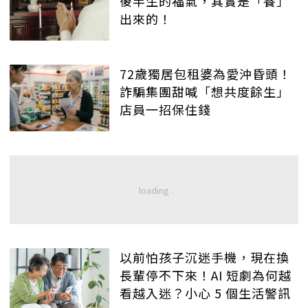
後半生的福氣，其實是「養」
出來的！
72歲獨居包租婆為愛沖昏頭！
詐騙集團甜喊「想共度餘生」
店員一招保住錢
以前怕孩子沉迷手機，現在換
長輩停不下來！AI 短劇為何越
看越入迷？小心 5 個生活警訊