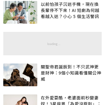
以前怕孩子沉迷手機，現在換
長輩停不下來！AI 短劇為何越
看越入迷？小心 5 個生活警訊
關聖帝君誕辰到！不只武神更
是財神：9個小知識看懂關公神
威
在外愛耍酷，老婆面前秒變妻
奴！3星座男「為愛沒原則」：