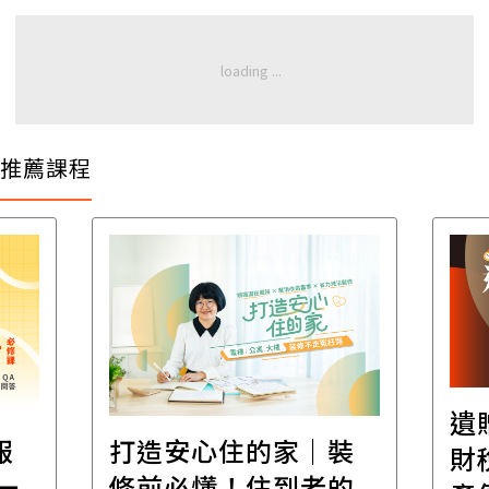
推薦課程
遺
報
打造安心住的家｜裝
財
一
修前必懂！住到老的