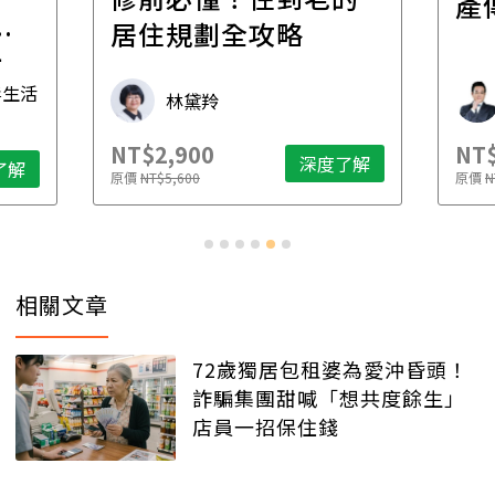
產
一
居住規劃全攻略
先
毒生活
林黛羚
NT$2,900
NT$
深度了解
了解
原價
NT$5,600
原價
N
相關文章
72歲獨居包租婆為愛沖昏頭！
詐騙集團甜喊「想共度餘生」
店員一招保住錢