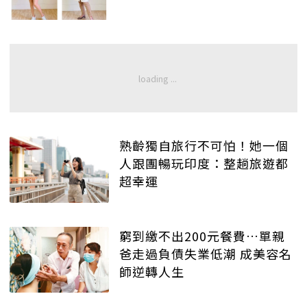
熟齡獨自旅行不可怕！她一個
人跟團暢玩印度：整趟旅遊都
超幸運
窮到繳不出200元餐費…單親
爸走過負債失業低潮 成美容名
師逆轉人生