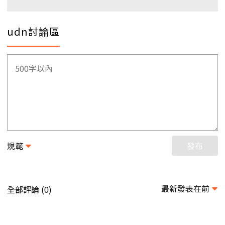
udn討論區
規範
發布
最新發表在前
全部評論 (
)
0