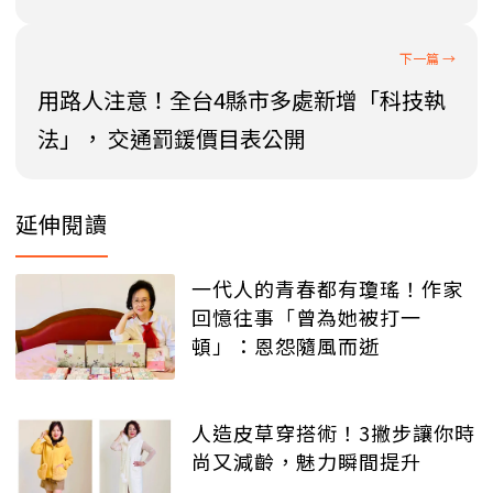
用路人注意！全台4縣市多處新增「科技執
法」， 交通罰鍰價目表公開
延伸閱讀
一代人的青春都有瓊瑤！作家
回憶往事「曾為她被打一
頓」：恩怨隨風而逝
人造皮草穿搭術！3撇步讓你時
尚又減齡，魅力瞬間提升