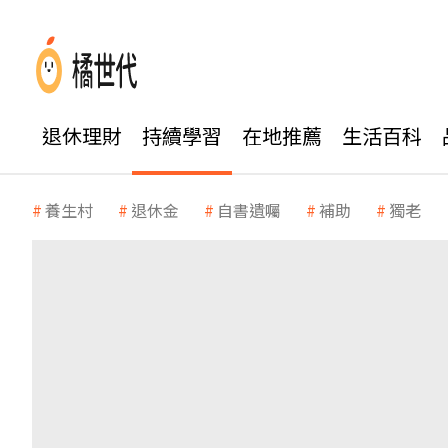
退休理財
持續學習
在地推薦
生活百科
養生村
退休金
自書遺囑
補助
獨老