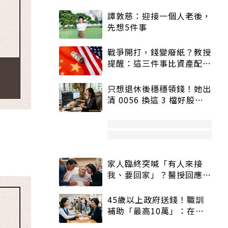
譚敦慈：迎接一個人老後，
先想5件事
戰爭開打，錢變廢紙？教授
提醒：這三件事比資產配置
更重要！
只想退休後穩穩領錢！她出
清 0056 換這 3 檔好股：
股價高點照樣買
家人臨終突喊「有人來接
我、要回家」？醫授回應方
式快學：避免抱憾終生
45歲以上政府送錢！職訓
補助「最高10萬」：在
職、待業都能申請