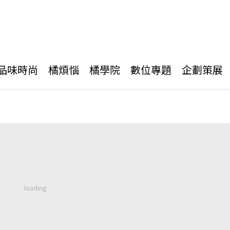
品味時尚
橘煩惱
橘學院
數位專題
企劃策展