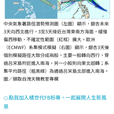
中央氣象署路徑潛勢預測圖（左圖）顯示，銀杏未來
3天向西北進行，3至5天接近台灣東南方海面，緩慢
偏西移動，不確定性範圍（紅框）擴大。歐洲
（ECMWF）系集模式模擬（右圖）顯示，銀杏3天後
個別模擬路徑大致分成兩股，主要一股轉向西行，穿
過呂宋島附近進入南海，另一小股則向東北迴轉；系
集平均路徑（粗黑線）為通過呂宋島北部進入南海。
圖／擷取自洩天機教室專欄
🍊點我加入橘世代FB粉專，一起展開人生新風
景