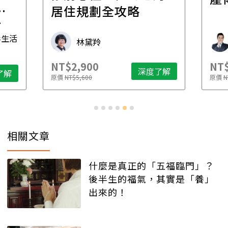
一
居住規劃全攻略
先
毒生活
林黛羚
NT$2,900
NT$
深度了解
了解
原價
NT$5,600
原價
N
相關文章
什麼是真正的「五福臨門」？
後半生的福氣，其實是「養」
出來的！