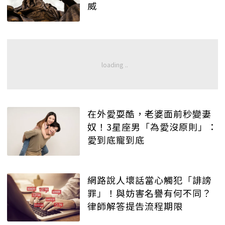
威
在外愛耍酷，老婆面前秒變妻
奴！3星座男「為愛沒原則」：
愛到底寵到底
網路說人壞話當心觸犯「誹謗
罪」！與妨害名譽有何不同？
律師解答提告流程期限