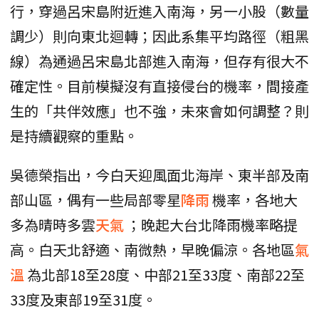
行，穿過呂宋島附近進入南海，另一小股（數量
調少）則向東北迴轉；因此系集平均路徑（粗黑
線）為通過呂宋島北部進入南海，但存有很大不
確定性。目前模擬沒有直接侵台的機率，間接產
生的「共伴效應」也不強，未來會如何調整？則
是持續觀察的重點。
吳德榮指出，今白天迎風面北海岸、東半部及南
部山區，偶有一些局部零星
降雨
機率，各地大
多為晴時多雲
天氣
；晚起大台北降雨機率略提
高。白天北舒適、南微熱，早晚偏涼。各地區
氣
溫
為北部18至28度、中部21至33度、南部22至
33度及東部19至31度。