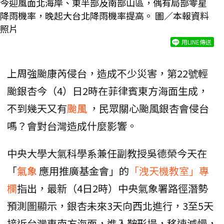
今迎風面北海岸、東半部及南部山區，偶有局部零星
降雨機率，晚起大台北降雨機率提高。 圖／本報資料
照片
用LINE傳送
上周強颱康芮侵台，造成不少災害，第22號輕
颱銀杏今（4）日2時在菲律賓東方海面生成，
不到幾天又有
颱風
，民眾關心颱風銀杏會侵台
嗎？會對台灣造成什麼影響。
中央大學大氣科學系兼任副教授吳德榮今天在
「
氣象
應用推廣基金會」的
「洩天機教室」專
欄
指出，最新（4日2時）中央氣象署路徑潛勢
預測圖顯示，銀杏未來3天向西北進行，3至5天
接近台灣東南方海面，進入鞍形場，移速減慢，