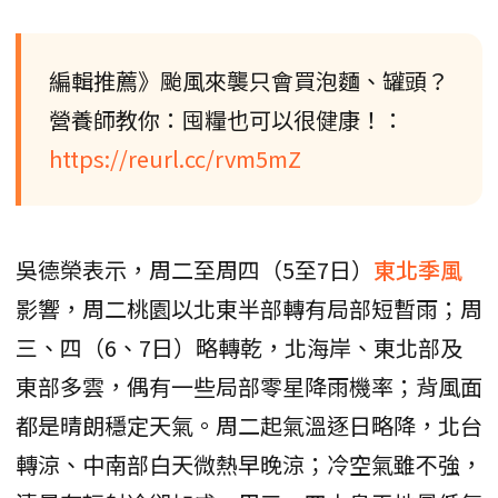
編輯推薦》颱風來襲只會買泡麵、罐頭？
營養師教你：囤糧也可以很健康！：
https://reurl.cc/rvm5mZ
吳德榮表示，周二至周四（5至7日）
東北季風
影響，周二桃園以北東半部轉有局部短暫雨；周
三、四（6、7日）略轉乾，北海岸、東北部及
東部多雲，偶有一些局部零星降雨機率；背風面
都是晴朗穩定天氣。周二起氣溫逐日略降，北台
轉涼、中南部白天微熱早晚涼；冷空氣雖不強，