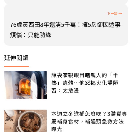
76歲黃西田8年還清5千萬！擁5房卻因這事
煩惱：只能隨緣
延伸閱讀
讓喪家親眼目睹親人的「半
熟」遺體…他怒揭火化場陋
習：太散漫
本週立冬進補怎麼吃？3體質專
屬補身食材，補過頭急救方法
曝光