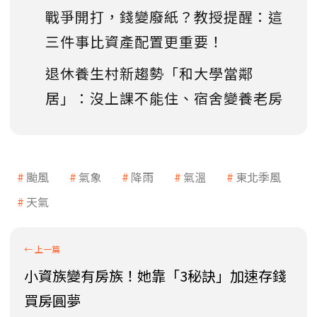
戰爭開打，錢變廢紙？教授提醒：這
三件事比資產配置更重要！
退休養生村新趨勢「和大學當鄰
居」：沒上課不能住、宿舍變養老房
颱風
氣象
降雨
氣溫
東北季風
天氣
小資族變有房族！她靠「3秘訣」加速存錢
買房圓夢