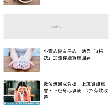
小資族變有房族！她靠「3秘
訣」加速存錢買房圓夢
數位溝通成負擔！上班資訊焦
慮、下班身心俱疲，2招有效改
善