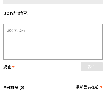
udn討論區
規範
發布
最新發表在前
全部評論 (
)
0