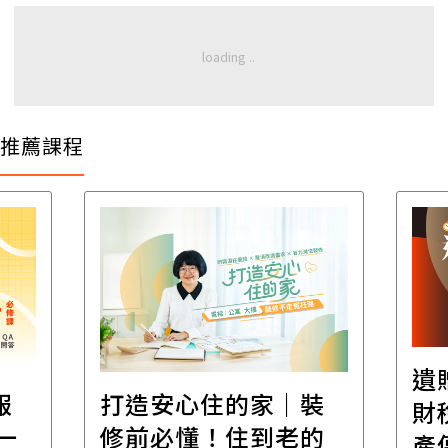
推薦課程
遺
報
打造安心住的家｜裝
財
一
修前必懂！住到老的
產