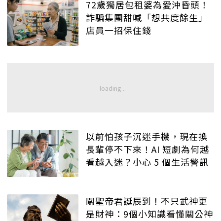
72歲獨居包租婆為愛沖昏頭！
詐騙集團甜喊「想共度餘生」
店員一招保住錢
以前怕孩子沉迷手機，現在換
長輩停不下來！AI 短劇為何越
看越入迷？小心 5 個生活警訊
關聖帝君誕辰到！不只武神更
是財神：9個小知識看懂關公神