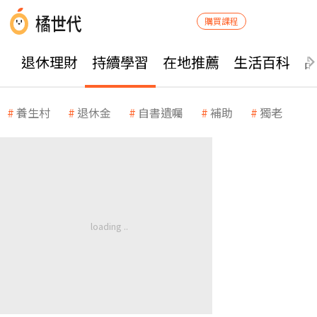
購買課程
退休理財
持續學習
在地推薦
生活百科
養生村
退休金
自書遺囑
補助
獨老