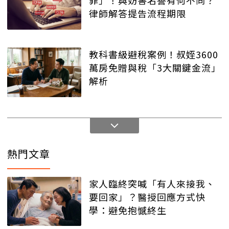
罪」！與妨害名譽有何不同？
律師解答提告流程期限
教科書級避稅案例！叔姪3600
萬房免贈與稅「3大關鍵金流」
解析
熱門文章
家人臨終突喊「有人來接我、
要回家」？醫授回應方式快
學：避免抱憾終生