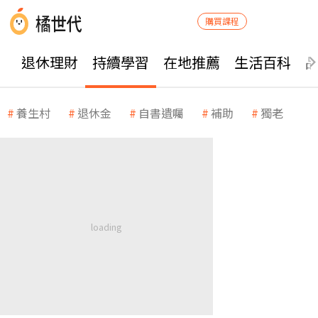
購買課程
退休理財
持續學習
在地推薦
生活百科
養生村
退休金
自書遺囑
補助
獨老