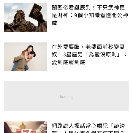
關聖帝君誕辰到！不只武神更
是財神：9個小知識看懂關公神
威
在外愛耍酷，老婆面前秒變妻
奴！3星座男「為愛沒原則」：
愛到底寵到底
網路說人壞話當心觸犯「誹謗