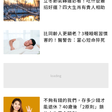
立冬節氣轉運必看！吃什麼最
招好運？四大生肖有貴人相助
比同齡人更顯老？3種睡眠習慣
害的！醫警告：當心短命猝死
不夠有錢的我們，存多少錢才
能退休？40歲後「2原則」鎖