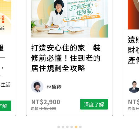
遺
報
打造安心住的家｜裝
財
一
修前必懂！住到老的
產
一
居住規劃全攻略
先
毒生活
林黛羚
NT$2,900
NT$
深度了解
了解
原價
NT$5,600
原價
N