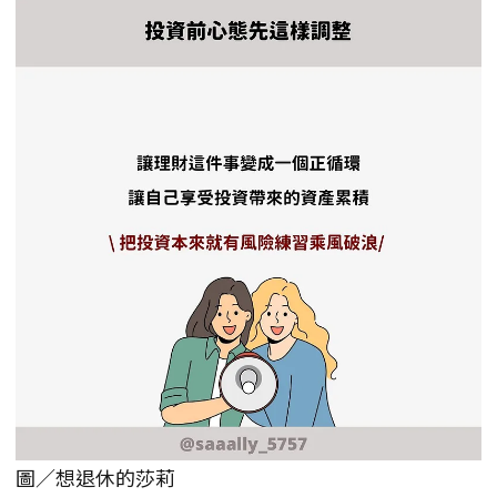
圖／想退休的莎莉