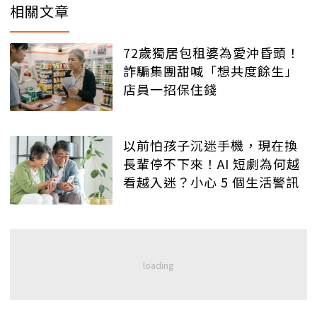
相關文章
72歲獨居包租婆為愛沖昏頭！
詐騙集團甜喊「想共度餘生」
店員一招保住錢
以前怕孩子沉迷手機，現在換
長輩停不下來！AI 短劇為何越
看越入迷？小心 5 個生活警訊