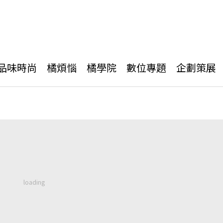
品味時尚
橘煩惱
橘學院
數位專題
企劃策展