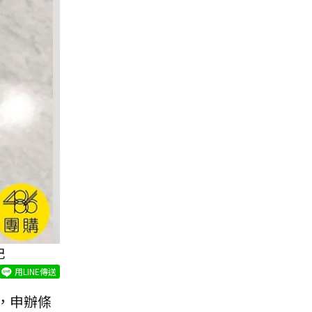
記
用LINE傳送
，申辦條