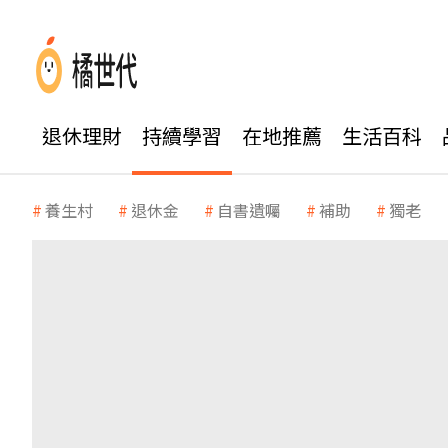
退休理財
持續學習
在地推薦
生活百科
養生村
退休金
自書遺囑
補助
獨老