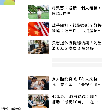
譚敦慈：迎接一個人老後，
先想5件事
戰爭開打，錢變廢紙？教授
提醒：這三件事比資產配置
更重要！
只想退休後穩穩領錢！她出
清 0056 換這 3 檔好股：
股價高點照樣買
家人臨終突喊「有人來接
我、要回家」？醫授回應方
式快學：避免抱憾終生
45歲以上政府送錢！職訓
補助「最高10萬」：在
職、待業都能申請
」進行驗證