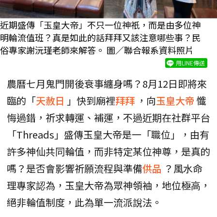
近期盛傳「玉皇大帝」不只一位神祇，而是由多位神
明輪流值班？真是如此的話拜拜又該注意哪些事？民
俗專家謝沅瑾老師來解答。 圖／聯合報系資料照片
用LINE傳送
農曆七月鬼門開後衰事纏身嗎？8月12日即將來
臨的「
天赦日
」快到廟裡
拜拜
，向
玉皇大帝
懺
悔過錯，祈求轉運、補運，不過近期在社群平台
「Threads」盛傳玉皇大帝是一「職位」，由有
許多神仙共同輪值，而非特定某位神尊，是真的
嗎？是否會影響祈願流程與準備
供品
？風水命
理專家認為，玉皇大帝為眾神領袖，地位極高，
絕非輪值制度，此為單一流派說法。