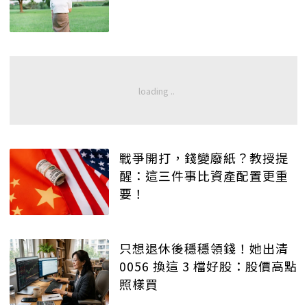
戰爭開打，錢變廢紙？教授提
醒：這三件事比資產配置更重
要！
只想退休後穩穩領錢！她出清
0056 換這 3 檔好股：股價高點
照樣買