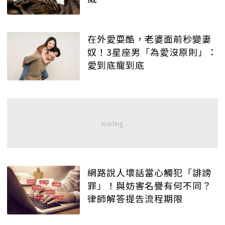
在外愛耍酷，老婆面前秒變妻
奴！3星座男「為愛沒原則」：
愛到底寵到底
網路說人壞話當心觸犯「誹謗
罪」！與妨害名譽有何不同？
律師解答提告流程期限