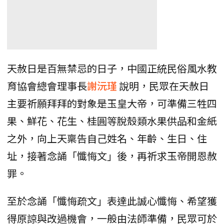
天赦日是百無禁忌的日子，中國正統民俗風水教
育協會總會理事長
謝沅瑾
說明，民眾在天赦日
主要祈願拜拜的對象是玉皇大帝，可準備三牲四
果、鮮花、花生、桂圓等脫殼類水果供品和金紙
之外，向上天稟告自己姓名、年齡、生日、住
址，接著念誦「懺悔文」後，再祈求玉帝開恩赦
罪。
至於念誦「懺悔疏文」表達此誠心懺悔、希望獲
得原諒與改過機會，一般由法師準備，民眾可於