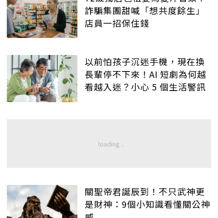
詐騙集團甜喊「想共度餘生」
店員一招保住錢
以前怕孩子沉迷手機，現在換
長輩停不下來！AI 短劇為何越
看越入迷？小心 5 個生活警訊
關聖帝君誕辰到！不只武神更
是財神：9個小知識看懂關公神
威