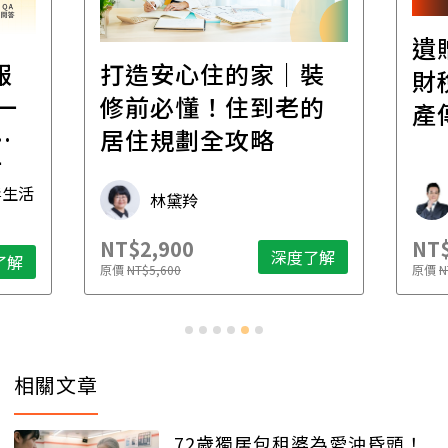
遺
報
打造安心住的家｜裝
財
一
修前必懂！住到老的
產
一
居住規劃全攻略
先
毒生活
林黛羚
NT$2,900
NT$
深度了解
了解
原價
NT$5,600
原價
N
相關文章
72歲獨居包租婆為愛沖昏頭！