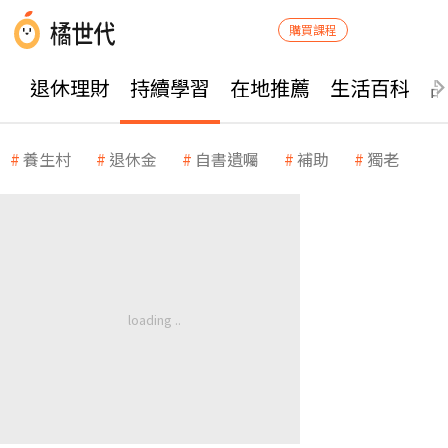
購買課程
退休理財
持續學習
在地推薦
生活百科
養生村
退休金
自書遺囑
補助
獨老