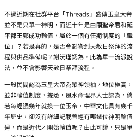
不過近期在社群平台「Threads」盛傳玉皇大帝
並不是只單一神明，而近十年是由
關聖帝君
和
延
平郡王鄭成功
輪值，
屬於一個有任期制度的「職
位」？
若是真的，是否會影響到天赦日祭拜的流
程與供品準備呢？謝沅瑾認為，
此為單一流派說
法
，並不會影響天赦日祭拜流程。
一般民間認為玉皇大帝為眾神領袖，地位極高，
並非輪值制度，據悉，風水命理界人士認為，倘
若每經過幾年就換一位玉帝，中華文化具有幾千
年歷史，卻沒有詳細記載曾經有哪幾位神明輪值
過，而是近代才開始輪值呢？由此可證，只是單