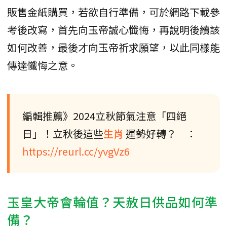
販售金紙購買，若欲自行準備，可於網路下載參
考後改寫，首先向玉帝誠心懺悔，再說明後續該
如何改善，最後才向玉帝祈求願望，以此同樣能
傳達懺悔之意。
編輯推薦》2024立秋節氣注意「四絕
日」！立秋後這些
生肖
運勢好轉？ ：
https://reurl.cc/yvgVz6
玉皇大帝會輪值？天赦日供品如何準
備？