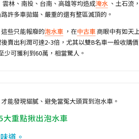
，雲林、南投、台南、高雄等均造成
淹水
、土石流
沿路許多車拋錨、嚴重的還有整區滅頂的。
，這些只能報廢的
泡水車
，在
中古車
商眼中有如天
賣出利潤可達2-3倍，尤其以雙B名車一般收購價1
至少可獲利到60萬，相當驚人。
，才能發現貓膩、避免當冤大頭買到泡水車。
5大重點揪出泡水車
的味道。