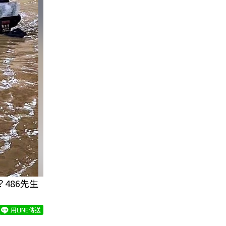
486先生
用LINE傳送