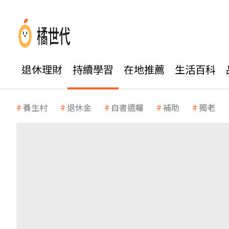
退休理財
持續學習
在地推薦
生活百科
養生村
退休金
自書遺囑
補助
獨老