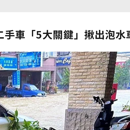
二手車「5大關鍵」揪出泡水