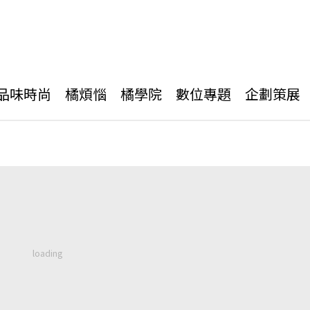
品味時尚
橘煩惱
橘學院
數位專題
企劃策展