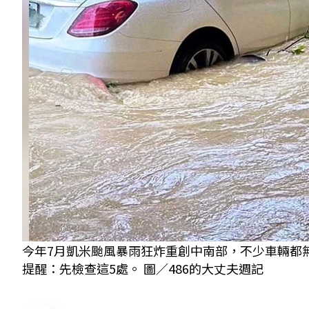
今年7月凱米颱風暴雨狂炸重創中南部，不少車輛都
提醒：先檢查這5處。 圖／486的大丈夫週記