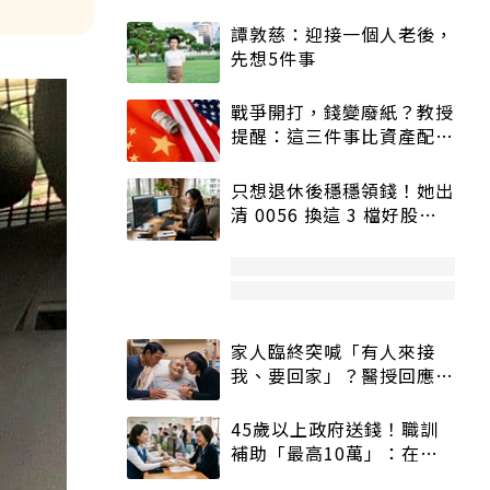
譚敦慈：迎接一個人老後，
先想5件事
戰爭開打，錢變廢紙？教授
提醒：這三件事比資產配置
更重要！
只想退休後穩穩領錢！她出
清 0056 換這 3 檔好股：
股價高點照樣買
家人臨終突喊「有人來接
我、要回家」？醫授回應方
式快學：避免抱憾終生
45歲以上政府送錢！職訓
補助「最高10萬」：在
職、待業都能申請