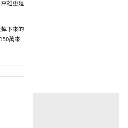
，高雄更是
上掉下來的
50萬來