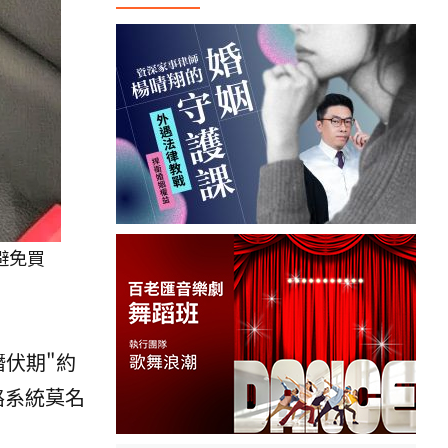
避免買
伏期"約
路系統莫名