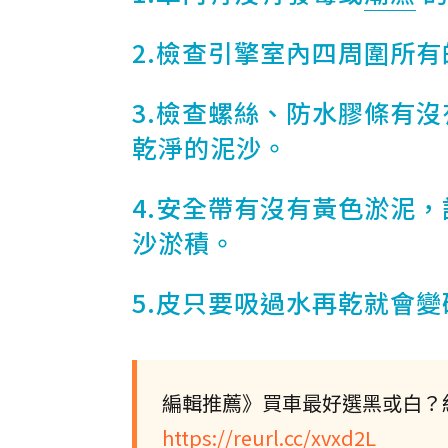
2.檢查引擎室內四周圍所
3.檢查螺絲、防水膠條有
乾淨的泥沙。
4.安全帶有沒有黃色淤泥
沙淤積。
5.皮只要吸過水再乾就會
編輯推薦》買車最好選黑或白？
https://reurl.cc/xvxd2L