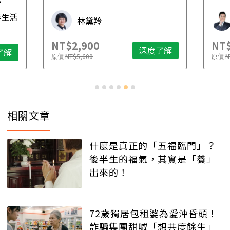
先
毒生活
林黛羚
NT$2,900
NT$
深度了解
了解
原價
NT$5,600
原價
N
相關文章
什麼是真正的「五福臨門」？
後半生的福氣，其實是「養」
出來的！
72歲獨居包租婆為愛沖昏頭！
詐騙集團甜喊「想共度餘生」