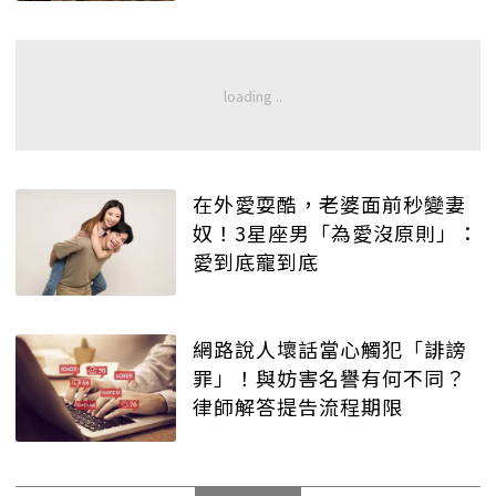
在外愛耍酷，老婆面前秒變妻
奴！3星座男「為愛沒原則」：
愛到底寵到底
網路說人壞話當心觸犯「誹謗
罪」！與妨害名譽有何不同？
律師解答提告流程期限