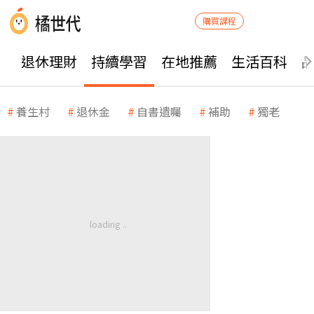
購買課程
退休理財
持續學習
在地推薦
生活百科
養生村
退休金
自書遺囑
補助
獨老