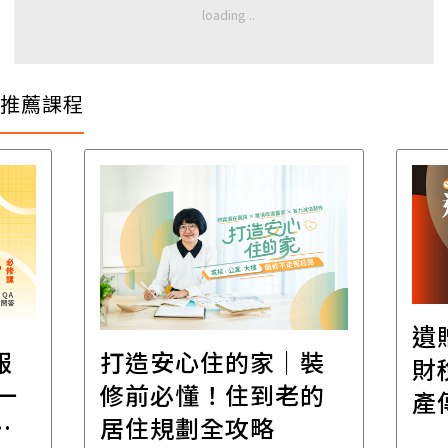
推薦課程
遺
報
打造安心住的家｜裝
財
一
修前必懂！住到老的
產
一
居住規劃全攻略