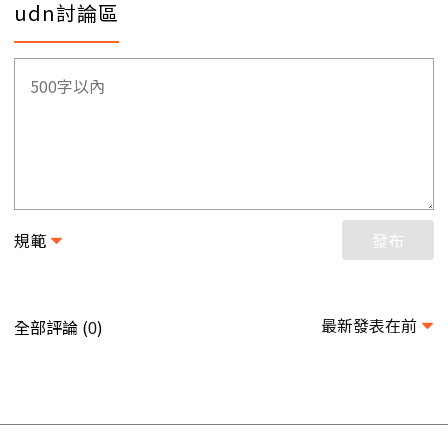
udn討論區
規範
發布
最新發表在前
全部評論 (
)
0