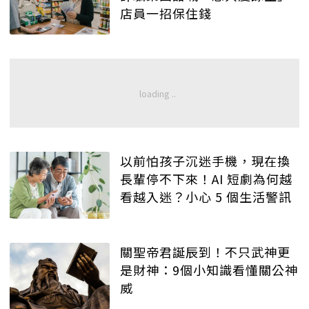
店員一招保住錢
以前怕孩子沉迷手機，現在換
長輩停不下來！AI 短劇為何越
看越入迷？小心 5 個生活警訊
關聖帝君誕辰到！不只武神更
是財神：9個小知識看懂關公神
威