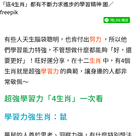
「這4生肖」都有不斷力求進步的學習精神 圖／
freepik
用LINE傳送
有些人天生腦袋聰明，也肯付出
努力
，所以他
們學習能力特強，不管想做什麼都能夠「好，還
要更好」！旺好運分享，在十二
生肖
中，有4個
生肖就是超強
學習力
的典範，讓身邊的人都非
常敬佩～
超強學習力「4生肖」一次看
學習力強生肖：鼠
屬鼠的人善於思考、洞察力強，有什麼特別想法