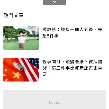
熱門文章
譚敦慈：迎接一個人老後，先
想5件事
戰爭開打，錢變廢紙？教授提
醒：這三件事比資產配置更重
要！