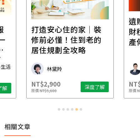
遺
報
打造安心住的家｜裝
財
一
修前必懂！住到老的
產
一
居住規劃全攻略
先
毒生活
林黛羚
NT$2,900
NT$
深度了解
了解
原價
NT$5,600
原價
N
相關文章