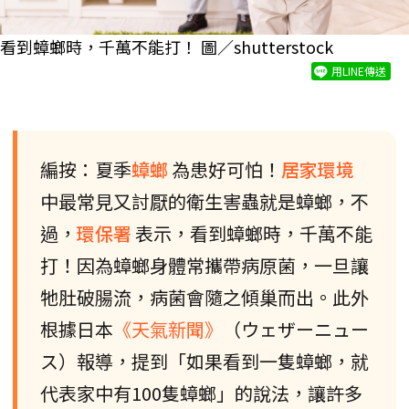
看到蟑螂時，千萬不能打！ 圖／shutterstock
用LINE傳送
編按：夏季
蟑螂
為患好可怕！
居家環境
中最常見又討厭的衛生害蟲就是蟑螂，不
過，
環保署
表示，看到蟑螂時，千萬不能
打！因為蟑螂身體常攜帶病原菌，一旦讓
牠肚破腸流，病菌會隨之傾巢而出。此外
根據日本
《天氣新聞》
（ウェザーニュー
ス）報導，提到「如果看到一隻蟑螂，就
代表家中有100隻蟑螂」的說法，讓許多