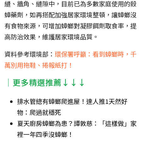
縫、牆角、縫隙中，目前已為多數家庭使用的殺
蟑藥劑，如再搭配加強居家環境整頓，讓蟑螂沒
有食物來源，可增加蟑螂對凝膠餌劑取食率，提
高防治效果，維護居家環境品質。
資料參考環境部：
環保署呼籲：看到蟑螂時，千
萬別用拖鞋、捲報紙打！
│更多精選推薦↓↓↓
排水管總有蟑螂爬進屋！達人推1天然好
物：爬過就穩死
夏天廚房蟑螂為患？譚敦慈：「這樣做」家
裡一年四季沒蟑螂！