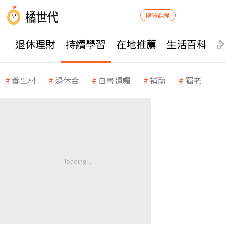
購買課程
退休理財
持續學習
在地推薦
生活百科
養生村
退休金
自書遺囑
補助
獨老