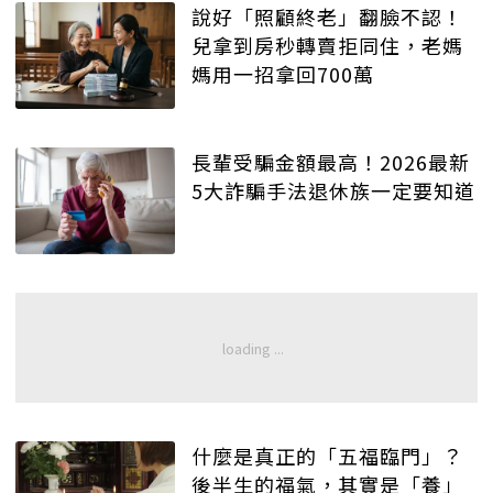
說好「照顧終老」翻臉不認！
兒拿到房秒轉賣拒同住，老媽
媽用一招拿回700萬
長輩受騙金額最高！2026最新
5大詐騙手法退休族一定要知道
什麼是真正的「五福臨門」？
後半生的福氣，其實是「養」