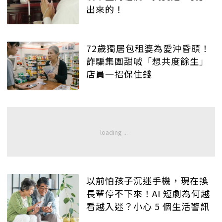
出來的！
72歲獨居包租婆為愛沖昏頭！
詐騙集團甜喊「想共度餘生」
店員一招保住錢
以前怕孩子沉迷手機，現在換
長輩停不下來！AI 短劇為何越
看越入迷？小心 5 個生活警訊