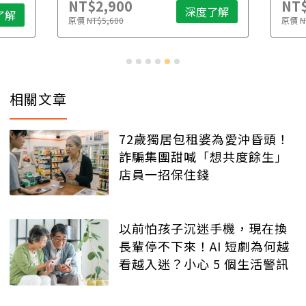
NT$2,900
NT$
深度了解
了解
原價
NT$5,600
原價
N
相關文章
72歲獨居包租婆為愛沖昏頭！
詐騙集團甜喊「想共度餘生」
店員一招保住錢
以前怕孩子沉迷手機，現在換
長輩停不下來！AI 短劇為何越
看越入迷？小心 5 個生活警訊