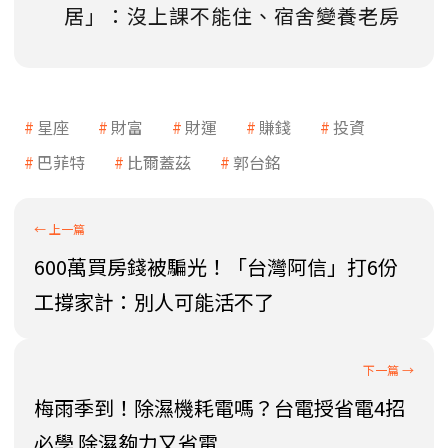
居」：沒上課不能住、宿舍變養老房
星座
財富
財運
賺錢
投資
巴菲特
比爾蓋茲
郭台銘
600萬買房錢被騙光！「台灣阿信」打6份
工撐家計：別人可能活不了
梅雨季到！除濕機耗電嗎？台電授省電4招
必學 除濕夠力又省電