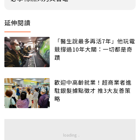
延伸閱讀
「醫生說最多再活7年」他玩電
競撐過10年大關：一切都是奇
蹟
歡迎中高齡就業！超商業者進
駐銀髮據點徵才 推3大友善策
略