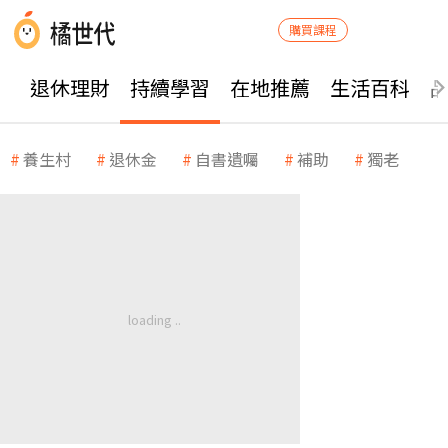
購買課程
退休理財
持續學習
在地推薦
生活百科
養生村
退休金
自書遺囑
補助
獨老