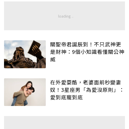
關聖帝君誕辰到！不只武神更
是財神：9個小知識看懂關公神
威
在外愛耍酷，老婆面前秒變妻
奴！3星座男「為愛沒原則」：
愛到底寵到底