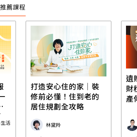
推薦課程
遺
報
打造安心住的家｜裝
財
一
修前必懂！住到老的
產
一
居住規劃全攻略
先
毒生活
林黛羚