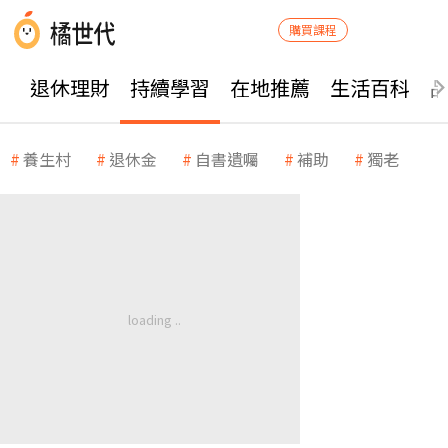
購買課程
退休理財
持續學習
在地推薦
生活百科
養生村
退休金
自書遺囑
補助
獨老