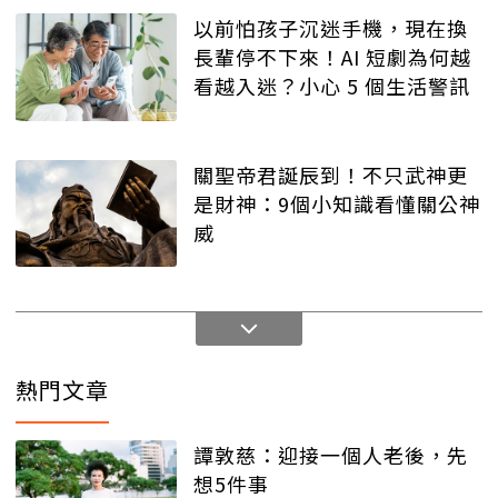
以前怕孩子沉迷手機，現在換
長輩停不下來！AI 短劇為何越
看越入迷？小心 5 個生活警訊
關聖帝君誕辰到！不只武神更
是財神：9個小知識看懂關公神
威
熱門文章
譚敦慈：迎接一個人老後，先
想5件事