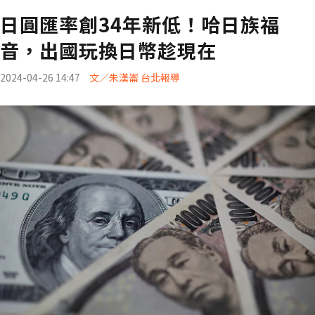
日圓匯率創34年新低！哈日族福
音，出國玩換日幣趁現在
2024-04-26 14:47
文／朱漢崙 台北報導