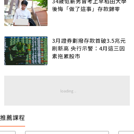
34歲低薪男曾考上早稻田大學
後悔「做了這事」存款歸零
3月證券劃撥存款首破3.5兆元
刷新高 央行示警：4月這三因
素拖累股市
推薦課程