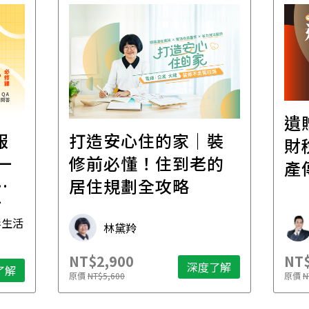
遺
報
打造安心住的家｜裝
財
一
修前必懂！住到老的
產
一
居住規劃全攻略
先
毒生活
林黛羚
NT$2,900
NT$
深度了解
了解
原價
NT$5,600
原價
N