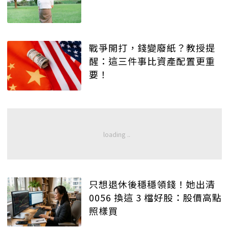
戰爭開打，錢變廢紙？教授提
醒：這三件事比資產配置更重
要！
只想退休後穩穩領錢！她出清
0056 換這 3 檔好股：股價高點
照樣買