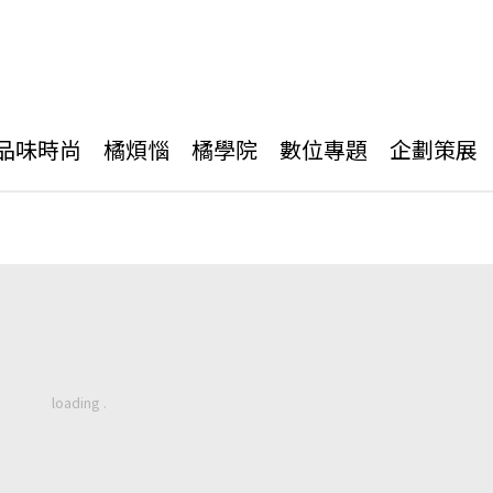
品味時尚
橘煩惱
橘學院
數位專題
企劃策展