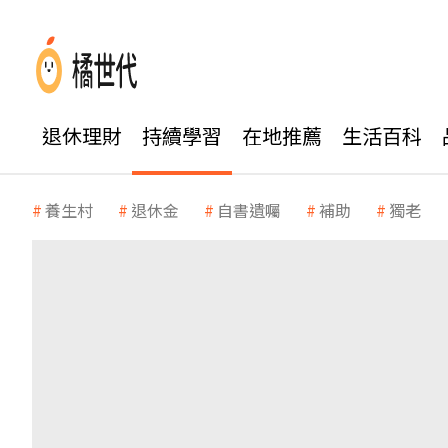
退休理財
持續學習
在地推薦
生活百科
養生村
退休金
自書遺囑
補助
獨老