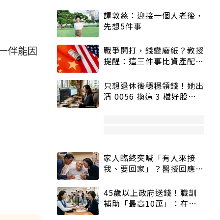
譚敦慈：迎接一個人老後，
先想5件事
一伴能因
戰爭開打，錢變廢紙？教授
提醒：這三件事比資產配置
更重要！
只想退休後穩穩領錢！她出
清 0056 換這 3 檔好股：
股價高點照樣買
家人臨終突喊「有人來接
我、要回家」？醫授回應方
式快學：避免抱憾終生
45歲以上政府送錢！職訓
補助「最高10萬」：在
職、待業都能申請