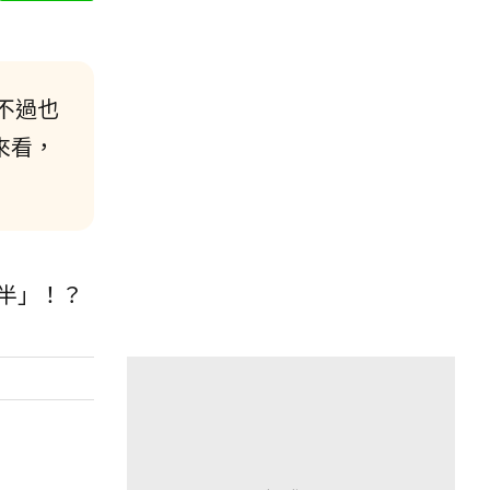
不過也
來看，
半」！？