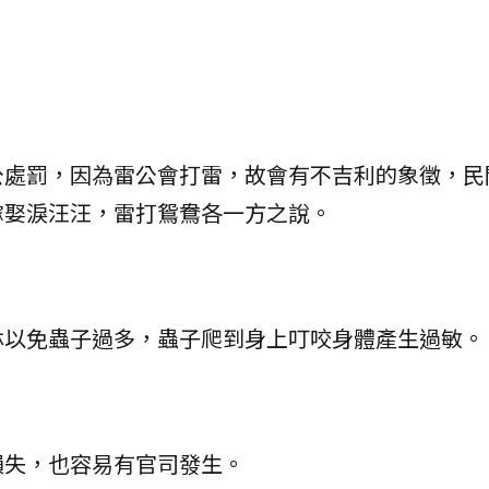
公處罰，因為雷公會打雷，故會有不吉利的象徵，民
嫁娶淚汪汪，雷打鴛鴦各一方之說。
林以免蟲子過多，蟲子爬到身上叮咬身體產生過敏。
損失，也容易有官司發生。