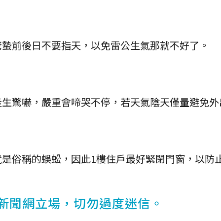
驚蟄前後日不要指天，以免雷公生氣那就不好了。
產生驚嚇，嚴重會啼哭不停，若天氣陰天僅量避免外
就是俗稱的蜈蚣，因此1樓住戶最好緊閉門窗，以防
新聞網立場，切勿過度迷信。