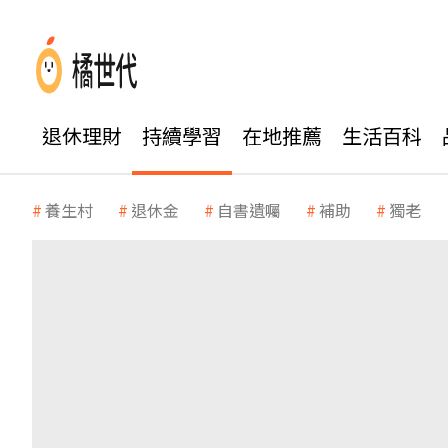
退休理財
持續學習
在地推薦
生活百科
養生村
退休金
自書遺囑
補助
獨老