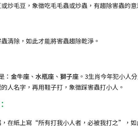
豆或炒毛豆，象徵吃毛毛蟲或炒蟲，有趨除害蟲的意
害蟲清除，如此才能將害蟲趨除乾淨。
是：
金牛座
、
水瓶座
、
獅子座
。3生肖今年犯小人
厭的人名字，再用鞋子打，象徵踩害蟲打小人。
：
招，在紙上寫“所有打我小人者，必被我打之”，如