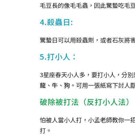
毛豆長的像毛毛蟲，因此驚蟄吃毛
4.殺蟲日:
驚蟄日可以用殺蟲劑，或者石灰將
5.打小人：
3星座春天小人多，要打小人，分別
龍
、
牛
、
狗
。可用一張紙寫下討人
破除被打法（反打小人法）
怕被人當小人打，小孟老師教你一
打。