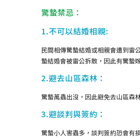
驚蟄禁忌：
1.不可以結婚相親:
民間相傳驚蟄結婚或相親會遭到雷
蟄結婚會被雷公拆散，因此有驚蟄
2.避去山區森林：
驚蟄萬蟲出沒，因此避免去山區森
3.避談判與簽約：
驚蟄小人害蟲多，談判簽約恐會有