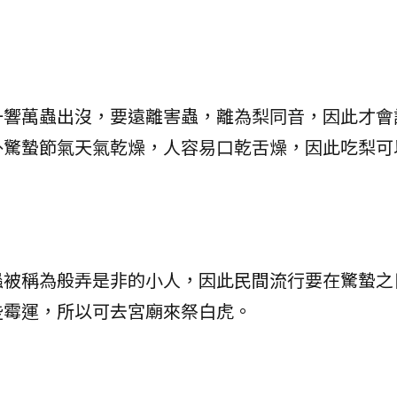
一響萬蟲出沒，要遠離害蟲，離為梨同音，因此才會
外驚蟄節氣天氣乾燥，人容易口乾舌燥，因此吃梨可
蟲被稱為般弄是非的小人，因此民間流行要在驚蟄之
些霉運，所以可去宮廟來祭白虎。