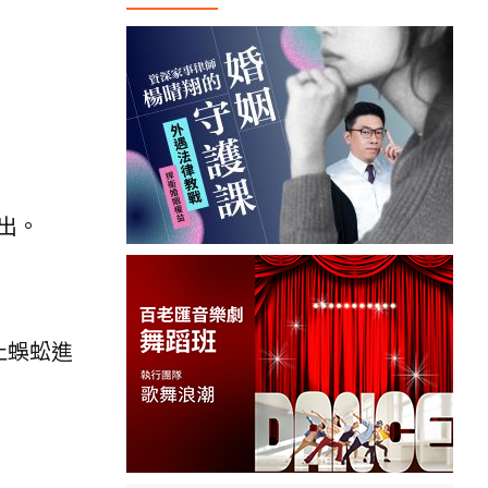
出。
止蜈蚣進