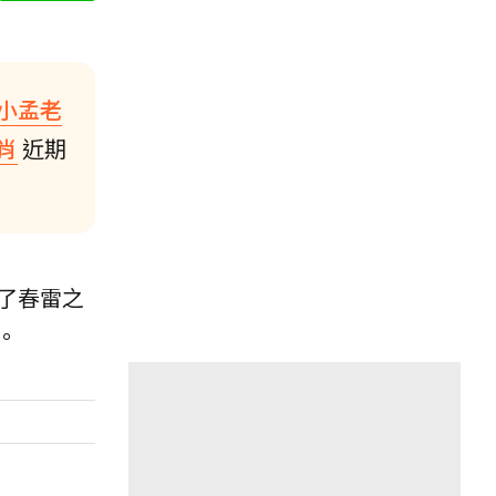
小孟老
肖
近期
了春雷之
。