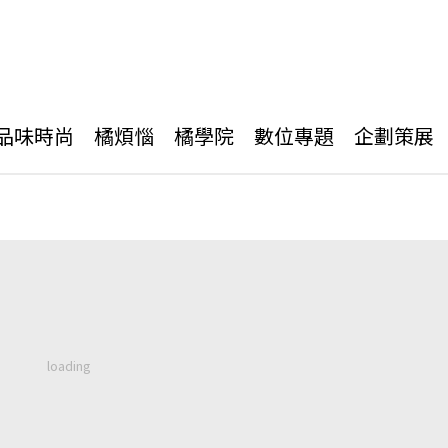
品味時尚
橘煩惱
橘學院
數位專題
企劃策展