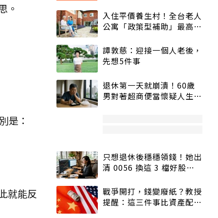
思。
入住平價養生村！全台老人
公寓「政策型補助」最高打
5折
譚敦慈：迎接一個人老後，
先想5件事
退休第一天就崩潰！60歲
男對著超商便當懷疑人生
「一切好安靜」
分別是：
只想退休後穩穩領錢！她出
清 0056 換這 3 檔好股：
股價高點照樣買
戰爭開打，錢變廢紙？教授
此就能反
提醒：這三件事比資產配置
更重要！