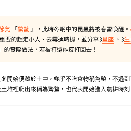
節氣
「
驚蟄
」，此時冬眠中的昆蟲將被春雷喚醒。
重要的趕走小人、去霉運時機，並分享3
星座
、3
生
」的實際做法，若被打還能反打回去！
入冬開始便藏於土中，幾乎不吃食物稱為蟄，不過到
從土堆裡爬出來稱為驚蟄，也代表開始進入農耕時刻