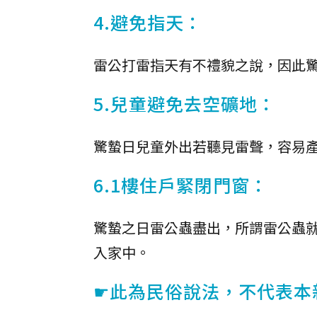
4.避免指天：
雷公打雷指天有不禮貌之說，因此
5.兒童避免去空礦地：
驚蟄日兒童外出若聽見雷聲，容易
6.1樓住戶緊閉門窗：
驚蟄之日雷公蟲盡出，所謂雷公蟲
入家中。
☛此為民俗說法，不代表本