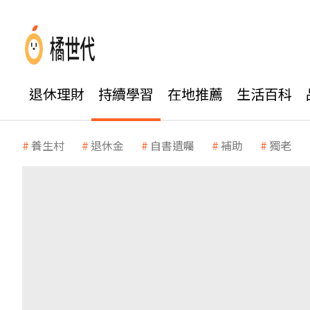
退休理財
持續學習
在地推薦
生活百科
養生村
退休金
自書遺囑
補助
獨老