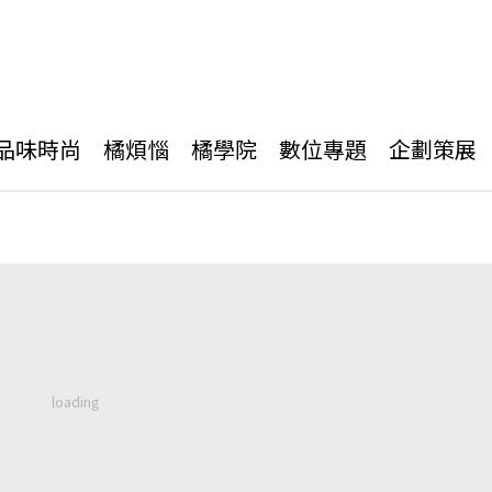
品味時尚
橘煩惱
橘學院
數位專題
企劃策展