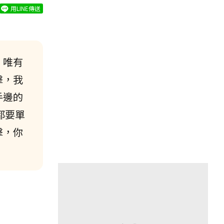
用LINE傳送
，唯有
擊，我
手邊的
都要單
擊，你