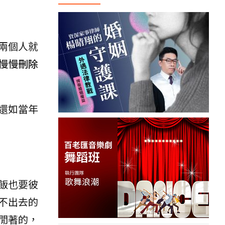
兩個人就
慢慢刪除
還如當年
飯也要彼
不出去的
閒著的，