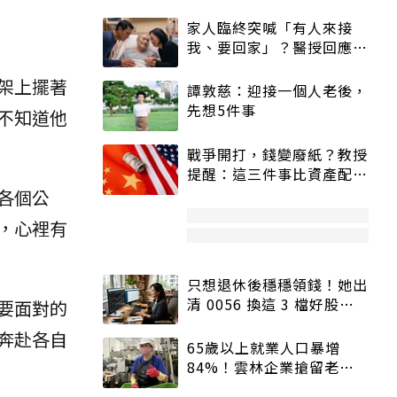
家人臨終突喊「有人來接
我、要回家」？醫授回應方
式快學：避免抱憾終生
架上擺著
譚敦慈：迎接一個人老後，
先想5件事
不知道他
戰爭開打，錢變廢紙？教授
提醒：這三件事比資產配置
更重要！
各個公
，心裡有
只想退休後穩穩領錢！她出
清 0056 換這 3 檔好股：
要面對的
股價高點照樣買
奔赴各自
65歲以上就業人口暴增
84%！雲林企業搶留老員
工：穩定性高、經驗豐富