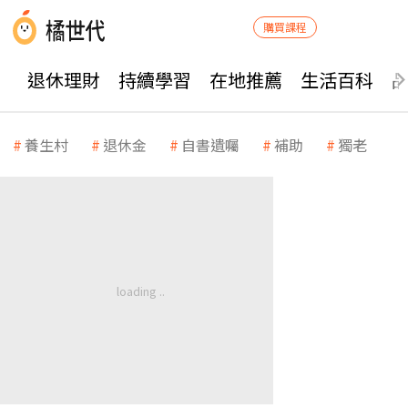
購買課程
退休理財
持續學習
在地推薦
生活百科
養生村
退休金
自書遺囑
補助
獨老