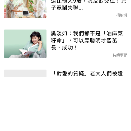
還比他大9歲，我反對交往！兒
子竟鬧失聯...
橘煩惱
吳淡如：我們都不是「油麻菜
籽命」，可以靠聰明才智茁
長、成功！
持續學習
「對愛的質疑」老大人們被遺
棄的焦慮
生活百科
注意！4個特質，容易患上老年
憂鬱症