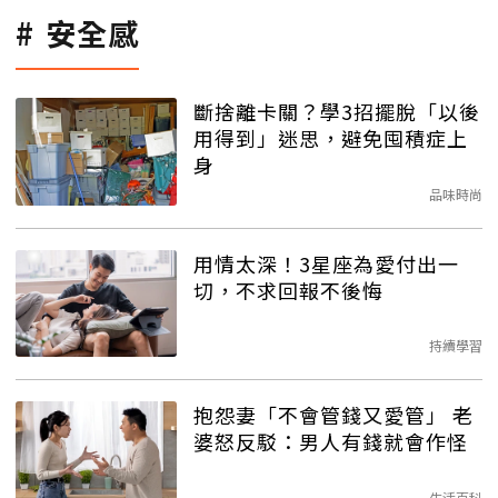
安全感
斷捨離卡關？學3招擺脫「以後
用得到」迷思，避免囤積症上
身
品味時尚
用情太深！3星座為愛付出一
切，不求回報不後悔
持續學習
抱怨妻「不會管錢又愛管」 老
婆怒反駁：男人有錢就會作怪
生活百科