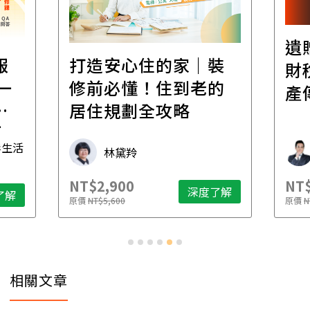
遺
報
打造安心住的家｜裝
財
一
修前必懂！住到老的
產
一
居住規劃全攻略
先
毒生活
林黛羚
NT$2,900
NT$
深度了解
了解
原價
NT$5,600
原價
N
相關文章