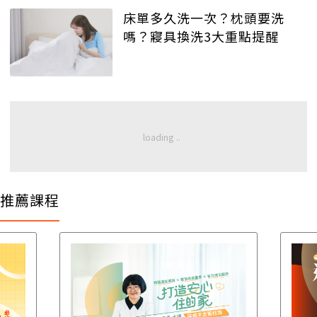
床單多久洗一次？枕頭要洗
嗎？寢具換洗3大重點提醒
推薦課程