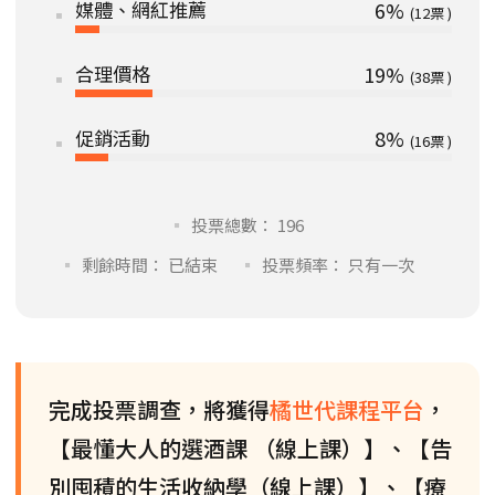
媒體、網紅推薦
6%
12
合理價格
19%
38
促銷活動
8%
16
投票總數： 196
剩餘時間： 已結束
投票頻率： 只有一次
完成投票調查，將獲得
橘世代課程平台
，
【最懂大人的選酒課 （線上課）】、【告
別囤積的生活收納學（線上課）】、【療