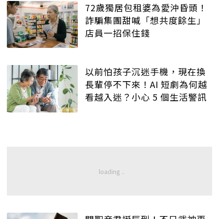
72歲獨居包租婆為愛沖昏頭！
詐騙集團甜喊「想共度餘生」
店員一招保住錢
以前怕孩子沉迷手機，現在換
長輩停不下來！AI 短劇為何越
看越入迷？小心 5 個生活警訊