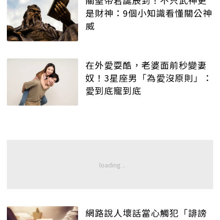
關聖帝君誕辰到！不只武神更
是財神：9個小知識看懂關公神
威
在外愛耍酷，老婆面前秒變妻
奴！3星座男「為愛沒原則」：
愛到底寵到底
網路說人壞話當心觸犯「誹謗