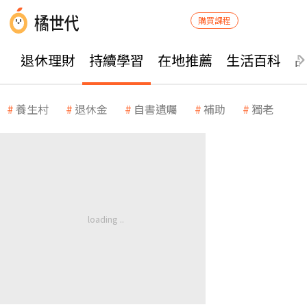
購買課程
退休理財
持續學習
在地推薦
生活百科
養生村
退休金
自書遺囑
補助
獨老