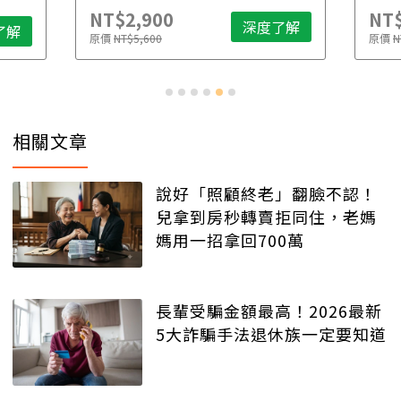
NT$2,900
NT$
深度了解
了解
原價
NT$5,600
原價
N
相關文章
說好「照顧終老」翻臉不認！
兒拿到房秒轉賣拒同住，老媽
媽用一招拿回700萬
長輩受騙金額最高！2026最新
5大詐騙手法退休族一定要知道