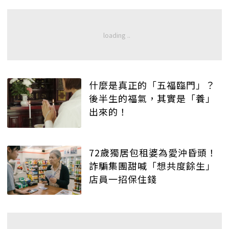
什麼是真正的「五福臨門」？
後半生的福氣，其實是「養」
出來的！
72歲獨居包租婆為愛沖昏頭！
詐騙集團甜喊「想共度餘生」
店員一招保住錢