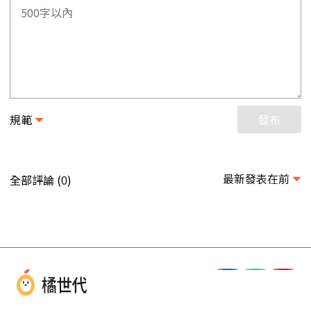
規範
發布
最新發表在前
全部評論 (
)
0