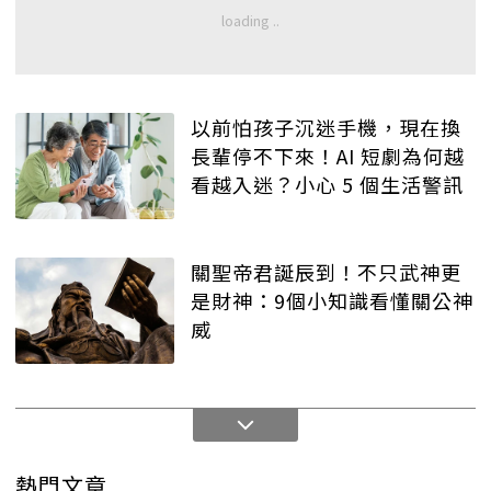
以前怕孩子沉迷手機，現在換
長輩停不下來！AI 短劇為何越
看越入迷？小心 5 個生活警訊
關聖帝君誕辰到！不只武神更
是財神：9個小知識看懂關公神
威
熱門文章