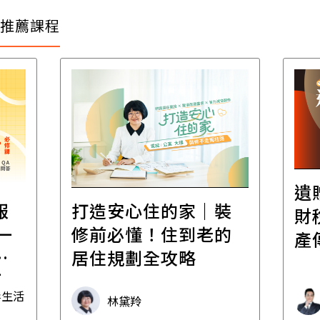
推薦課程
遺
報
打造安心住的家｜裝
財
一
修前必懂！住到老的
產
一
居住規劃全攻略
先
毒生活
林黛羚