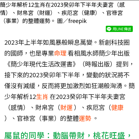
簡少年解析12生肖在2023癸卯年下半年夫妻宮（感
情）、財帛宮（財運）、疾厄宮（健康）、官祿宮
（事業）的整體運勢。 圖／freepik
用LINE傳送
2023年上半年如風暴般瞬息萬變。新創科技圈
的國師，也是專業
命理
看相風水師簡少年出版
《簡少年現代生活改運書》（時報出版）提到，
接下來的2023癸卯年下半年，變動的狀況將不
僅沒有減緩，反而將更加激烈如狂潮般洶湧。簡
少年解析12
生肖
在2023癸卯年下半年夫妻宮
（感情）、財帛宮（
財運
）、疾厄宮（
健康
）、官祿宮（事業）的整體
運勢
。
屬鼠的同學：動腦帶財，桃花旺盛，