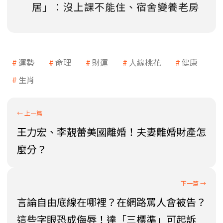
居」：沒上課不能住、宿舍變養老房
運勢
命理
財運
人緣桃花
健康
生肖
王力宏、李靚蕾美國離婚！夫妻離婚財產怎
麼分？
言論自由底線在哪裡？在網路罵人會被告？
這些字眼恐成侮辱！達「三標準」可起訴