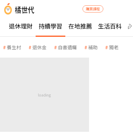
購買課程
退休理財
持續學習
在地推薦
生活百科
養生村
退休金
自書遺囑
補助
獨老